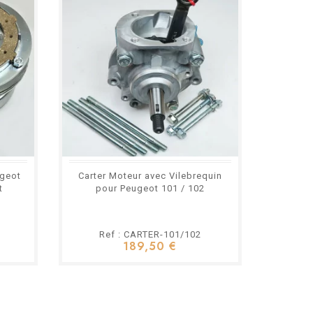
ugeot
Carter Moteur avec Vilebrequin
Cylind
t
pour Peugeot 101 / 102
Motocon
Ref : CARTER-101/102
189,50 €