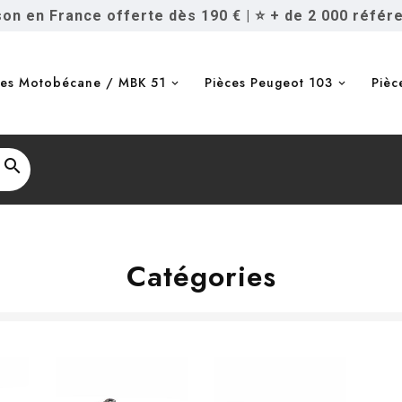
ison en France offerte dès 190 €
|
⭐ + de 2 000 référ
ces Motobécane / MBK 51
Pièces Peugeot 103
Pièc

Catégories