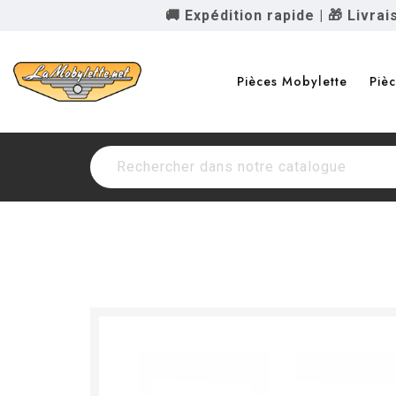
🚚 Expédition rapide
|
🎁 Livra
Pièces Mobylette
Piè