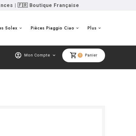
ences
|
🇫🇷 Boutique Française
es Solex
Pièces Piaggio Ciao
Plus
account_circle
shopping_cart
Mon Compte
expand_more
Panier
0