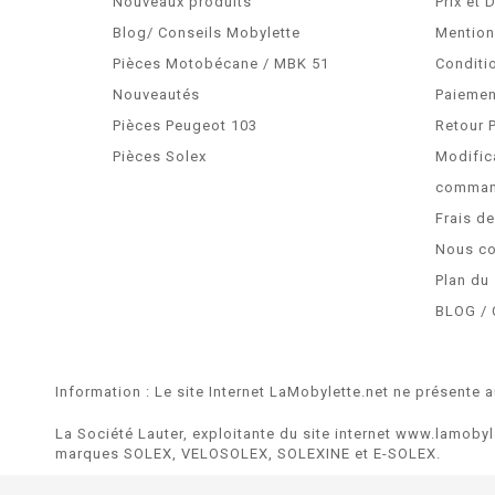
Nouveaux produits
Prix et 
Blog/ Conseils Mobylette
Mention
Pièces Motobécane / MBK 51
Conditi
Nouveautés
Paiemen
Pièces Peugeot 103
Retour 
Pièces Solex
Modific
comma
Frais d
Nous co
Plan du 
BLOG / 
Information : Le site Internet LaMobylette.net ne présente a
La Société Lauter, exploitante du site internet www.lamobyl
marques SOLEX, VELOSOLEX, SOLEXINE et E-SOLEX.