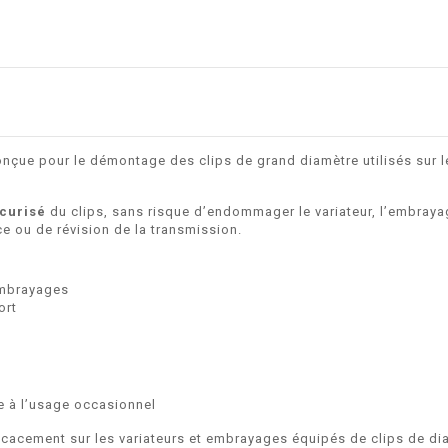
nçue pour le démontage des clips de grand diamètre utilisés sur 
curisé
du clips, sans risque d’endommager le variateur, l’embraya
e ou de révision de la transmission.
embrayages
ort
e à l’usage occasionnel
fficacement sur les variateurs et embrayages équipés de clips de d