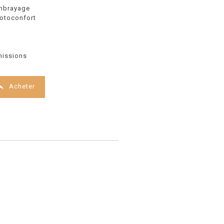
embrayage
otoconfort
missions

Acheter