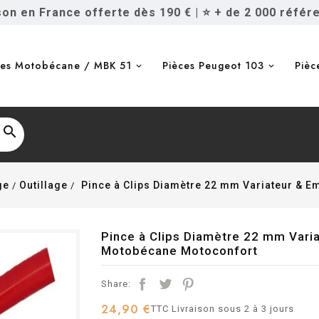
ison en France offerte dès 190 €
|
⭐ + de 2 000 référ
ces Motobécane / MBK 51
Pièces Peugeot 103
Pièc

ge
Outillage
Pince à Clips Diamètre 22 mm Variateur & 
Pince à Clips Diamètre 22 mm Vari
Motobécane Motoconfort
Share:
24,90 €
TTC
Livraison sous 2 à 3 jours