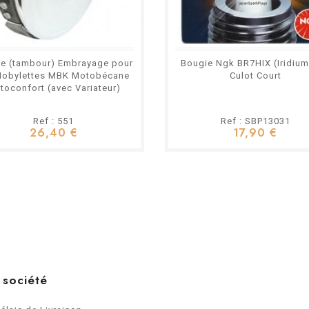
e (tambour) Embrayage pour
Bougie Ngk BR7HIX (Iridium 
Mobylettes MBK Motobécane
Culot Court
toconfort (avec Variateur)
Ref : 551
Ref : SBP13031
26,40 €
17,90 €
 société