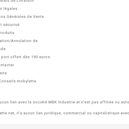
Délais de Livraison
s légales
ons Générales de Vente
t sécurisé
Produits
ation/Annulation de
nde
e port offert dès 190 euros
ntacter
site
Conseils mobylette
ucun lien avec la société MBK Industrie et n'est pas affiliée ou auto
ette.net, n'a aucun lien juridique, commercial ou capitalistique av