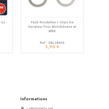
Ix) -
Pack Rondelles + Clips De
Variate
Variateur Pour Motobécane et
– Moby
MBK
D98, 
Ref : SBL28436
5,90 €
Informations

LaMobylette.net