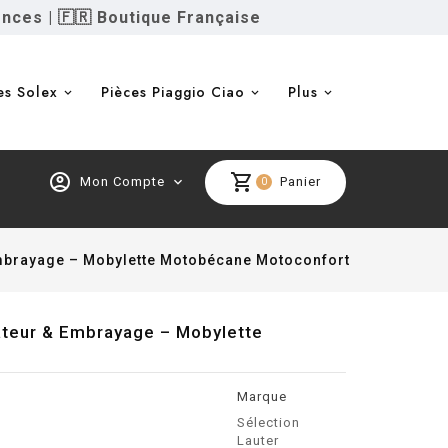
ences
|
🇫🇷 Boutique Française
es Solex
Pièces Piaggio Ciao
Plus
account_circle
shopping_cart
Mon Compte
expand_more
Panier
0
Embrayage – Mobylette Motobécane Motoconfort
ateur & Embrayage – Mobylette
Marque
Sélection
Lauter