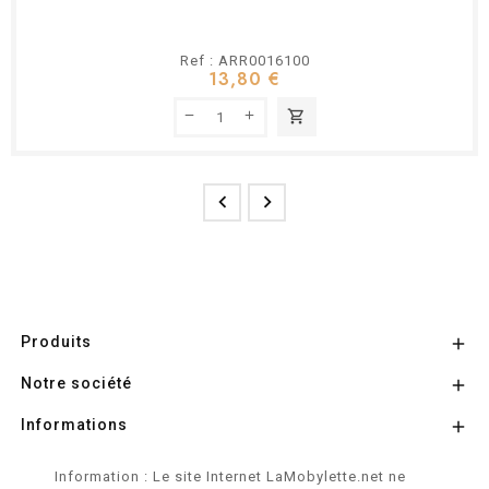
Ref : ARR0016100
13,80 €
shopping_cart


Produits

Notre société

Informations

Information : Le site Internet LaMobylette.net ne