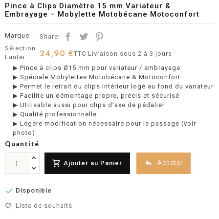
Pince à Clips Diamètre 15 mm Variateur &
Embrayage – Mobylette Motobécane Motoconfort
Marque
Share:
Sélection
24,90 €
TTC
Livraison sous 2 à 3 jours
Lauter
▶ Pince à clips Ø15 mm pour variateur / embrayage
▶ Spéciale Mobylettes Motobécane & Motoconfort
▶ Permet le retrait du clips intérieur logé au fond du variateur
▶ Facilite un démontage propre, précis et sécurisé
▶ Utilisable aussi pour clips d’axe de pédalier
▶ Qualité professionnelle
▶ Légère modification nécessaire pour le passage (voir
photo)
Quantité


Acheter
Ajouter au Panier

Disponible
Liste de souhaits
favorite_border