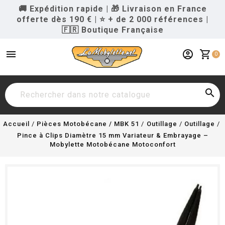
🚚 Expédition rapide
|
🎁 Livraison en France
offerte dès 190 €
|
⭐ + de 2 000 références
|
🇫🇷 Boutique Française
menu
account_circle
shopping_cart
0

Accueil
Pièces Motobécane / MBK 51
Outillage
Outillage
Pince à Clips Diamètre 15 mm Variateur & Embrayage –
Mobylette Motobécane Motoconfort