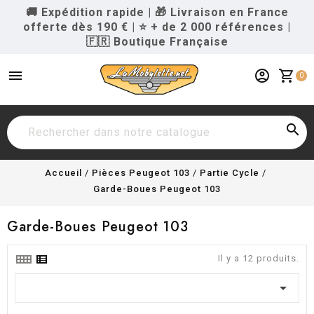
🚚 Expédition rapide
|
🎁 Livraison en France
offerte dès 190 €
|
⭐ + de 2 000 références
|
🇫🇷 Boutique Française
menu
account_circle
shopping_cart
0

Accueil
Pièces Peugeot 103
Partie Cycle
Garde-Boues Peugeot 103
Garde-Boues Peugeot 103
Il y a 12 produits.
