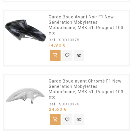
Garde Boue Avant Noir F1 New
Génération Mobylettes
Motobécane, MBK 51, Peugeot 103
etc.
Ref : SBD10375
Prix
14,90 €
shopping_cart
favorite_border
visibility
Garde Boue avant Chromé F1 New
Génération Mobylettes
Motobécane, MBK 51, Peugeot 103
etc.
Ref : SBD10376
Prix
24,60 €
shopping_cart
favorite_border
visibility