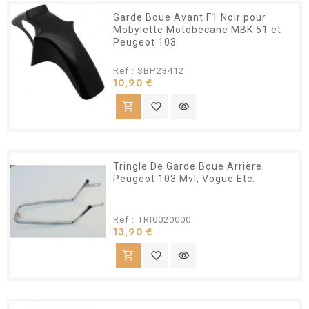
Garde Boue Avant F1 Noir pour
Mobylette Motobécane MBK 51 et
Peugeot 103
Ref : SBP23412
Prix
10,90 €
shopping_cart
favorite_border
visibility
Tringle De Garde Boue Arrière
Peugeot 103 Mvl, Vogue Etc.
Ref : TRI0020000
Prix
13,90 €
shopping_cart
favorite_border
visibility