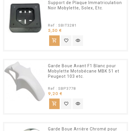
Support de Plaque Immatriculation
Noir Mobylette, Solex, Etc.
Ref : SBIT3281
Prix
5,50 €
shopping_cart
favorite_border
visibility
Garde Boue Avant F1 Blanc pour
Mobylette Motobécane MBK 51 et
Peugeot 103 etc.
Ref : SBP3778
Prix
9,20 €
shopping_cart
favorite_border
visibility
Garde Boue Arrière Chromé pour