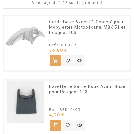
Affichage de 1-12 sur 12 produit(s)
Garde Boue Avant F1 Chromé pour
Mobylettes Motobécane, MBK 51 et
Peugeot 103
Ref : SBP3779
Prix
36,80 €
shopping_cart
favorite_border
visibility
Bavette de Garde Boue Avant Grise
pour Peugeot 103
Ref : SBD10495
Prix
4,90 €
shopping_cart
favorite_border
visibility