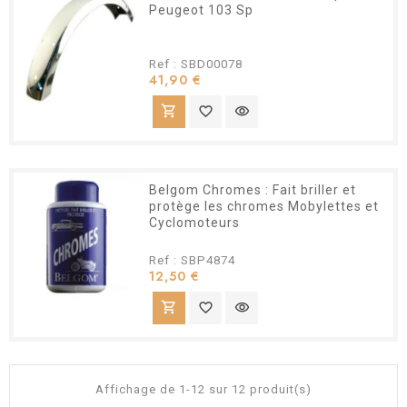
Peugeot 103 Sp
Ref : SBD00078
Prix
41,90 €
shopping_cart
favorite_border
visibility
Belgom Chromes : Fait briller et
protège les chromes Mobylettes et
Cyclomoteurs
Ref : SBP4874
Prix
12,50 €
shopping_cart
favorite_border
visibility
Affichage de 1-12 sur 12 produit(s)