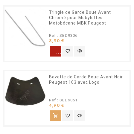
Tringle de Garde Boue Avant
Chromé pour Mobylettes
Motobécane MBK Peugeot
Ref : SBD9306
Prix
8,90 €
warning
favorite_border
visibility
Bavette de Garde Boue Avant Noir
Peugeot 103 avec Logo
Ref : SBD9051
Prix
4,90 €
shopping_cart
favorite_border
visibility