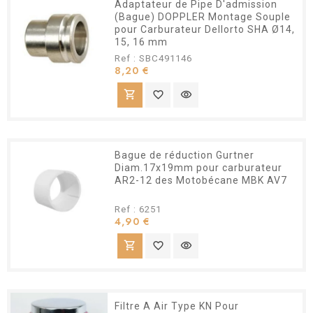
Adaptateur de Pipe D'admission
(Bague) DOPPLER Montage Souple
pour Carburateur Dellorto SHA Ø14,
15, 16 mm
Ref : SBC491146
Prix
8,20 €
shopping_cart
favorite_border
visibility
Bague de réduction Gurtner
Diam.17x19mm pour carburateur
AR2-12 des Motobécane MBK AV7
Ref : 6251
Prix
4,90 €
shopping_cart
favorite_border
visibility
Filtre A Air Type KN Pour