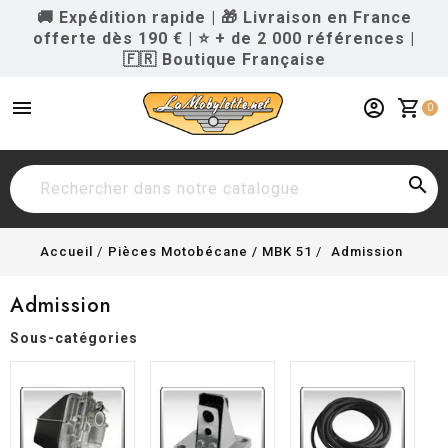
🚚 Expédition rapide
|
🎁 Livraison en France
offerte dès 190 €
|
⭐ + de 2 000 références
|
🇫🇷 Boutique Française
menu
account_circle
shopping_cart
0

Accueil
Pièces Motobécane / MBK 51
Admission
Admission
Sous-catégories