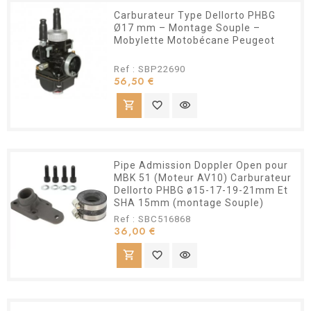
Carburateur Type Dellorto PHBG
Ø17 mm – Montage Souple –
Mobylette Motobécane Peugeot
Ref : SBP22690
Prix
56,50 €
shopping_cart
favorite_border
visibility
Pipe Admission Doppler Open pour
MBK 51 (Moteur AV10) Carburateur
Dellorto PHBG ø15-17-19-21mm Et
SHA 15mm (montage Souple)
Ref : SBC516868
Prix
36,00 €
shopping_cart
favorite_border
visibility