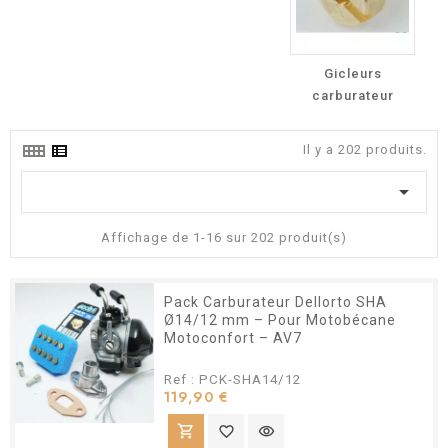
Gicleurs
carburateur
Il y a 202 produits.

Affichage de 1-16 sur 202 produit(s)
Pack Carburateur Dellorto SHA
Ø14/12 mm – Pour Motobécane
Motoconfort – AV7
Ref : PCK-SHA14/12
Prix
119,90 €
shopping_cart
favorite_border
visibility