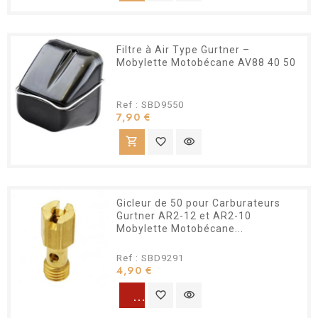
Filtre à Air Type Gurtner –
Mobylette Motobécane AV88 40 50
Ref : SBD9550
Prix
7,90 €
shopping_cart
favorite_border
visibility
Gicleur de 50 pour Carburateurs
Gurtner AR2-12 et AR2-10
Mobylette Motobécane...
Ref : SBD9291
Prix
4,90 €
warning
favorite_border
visibility