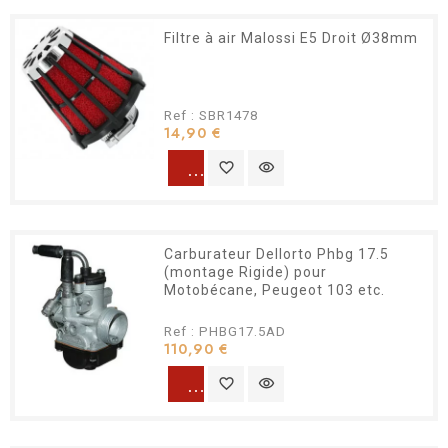
Filtre à air Malossi E5 Droit Ø38mm
Ref : SBR1478
Prix
14,90 €
warning
favorite_border
visibility
Carburateur Dellorto Phbg 17.5
(montage Rigide) pour
Motobécane, Peugeot 103 etc.
Ref : PHBG17.5AD
Prix
110,90 €
warning
favorite_border
visibility