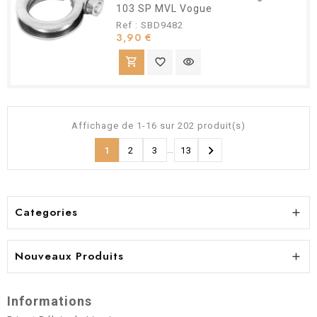
103 SP MVL Vogue
Ref : SBD9482
Prix
3,90 €
shopping_cart
favorite_border
visibility
Affichage de 1-16 sur 202 produit(s)

…
1
2
3
13
Categories

Nouveaux Produits

Informations