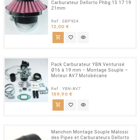
Carburateur Dellorto Phbg 15 17 19
21mm
Ref : SBP924
Prix
12,00 €
shopping_cart
favorite_border
visibility
Pack Carburateur YBN Venturisé
Ø16 à 19 mm – Montage Souple –
Moteur AV7 Motobécane
Ref : YBN-AV7
Prix
189,90 €
shopping_cart
favorite_border
visibility
Manchon Montage Souple Malossi
des Pipes et Carburateurs Dellorto