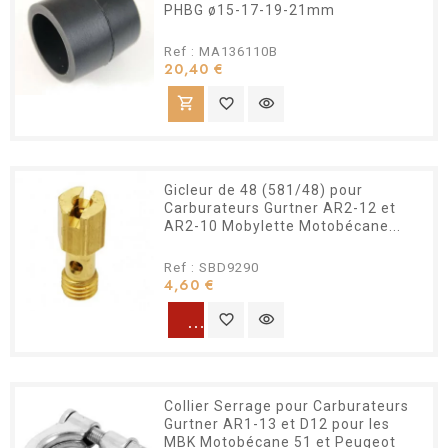
PHBG ø15-17-19-21mm
Ref : MA136110B
Prix
20,40 €
shopping_cart
favorite_border
visibility
Gicleur de 48 (581/48) pour
Carburateurs Gurtner AR2-12 et
AR2-10 Mobylette Motobécane...
Ref : SBD9290
Prix
4,60 €
warning
favorite_border
visibility
Collier Serrage pour Carburateurs
Gurtner AR1-13 et D12 pour les
MBK Motobécane 51 et Peugeot