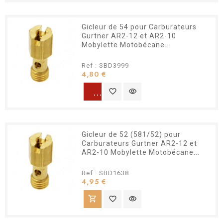
Gicleur de 54 pour Carburateurs
Gurtner AR2-12 et AR2-10
Mobylette Motobécane...
Ref : SBD3999
Prix
4,80 €
warning
favorite_border
visibility
Gicleur de 52 (581/52) pour
Carburateurs Gurtner AR2-12 et
AR2-10 Mobylette Motobécane...
Ref : SBD1638
Prix
4,95 €
shopping_cart
favorite_border
visibility