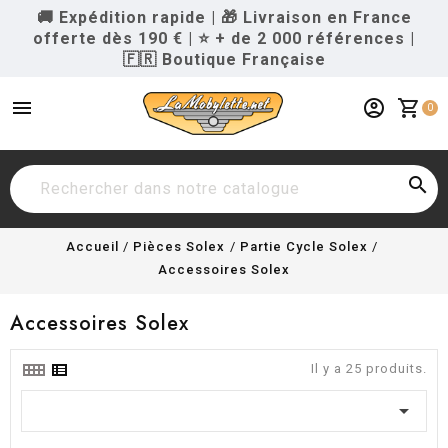
🚚 Expédition rapide
|
🎁 Livraison en France
offerte dès 190 €
|
⭐ + de 2 000 références
|
🇫🇷 Boutique Française
menu
account_circle
shopping_cart
0

Accueil
Pièces Solex
Partie Cycle Solex
Accessoires Solex
Accessoires Solex
Il y a 25 produits.
