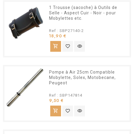
1 Trousse (sacoche) à Outils de
Selle - Aspect Cuir - Noir - pour
Mobylettes etc.
Ref : SBP27140-2
Prix
18,90 €
shopping_cart
favorite_border
visibility
Pompe à Air 25cm Compatible
Mobylette, Solex, Motobecane,
Peugeot
Ref : SBP147814
Prix
9,50 €
shopping_cart
favorite_border
visibility