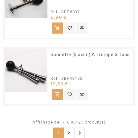
Ref : SBP6837
Prix
6,90 €
shopping_cart
favorite_border
visibility
Sonnette (klaxon) A Trompe 3 Tons
Ref : SBP13105
Prix
12,80 €
shopping_cart
favorite_border
visibility
Affichage de 1-16 sur 25 produit(s)

1
2