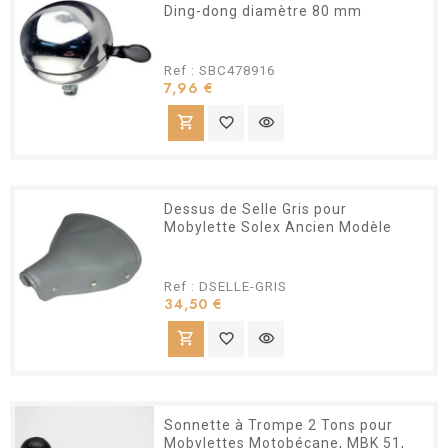
Ding-dong diamètre 80 mm
Ref : SBC478916
Prix
7,96 €
shopping_cart
favorite_border
visibility
Dessus de Selle Gris pour
Mobylette Solex Ancien Modèle
Ref : DSELLE-GRIS
Prix
34,50 €
shopping_cart
favorite_border
visibility
Sonnette à Trompe 2 Tons pour
Mobylettes Motobécane, MBK 51,