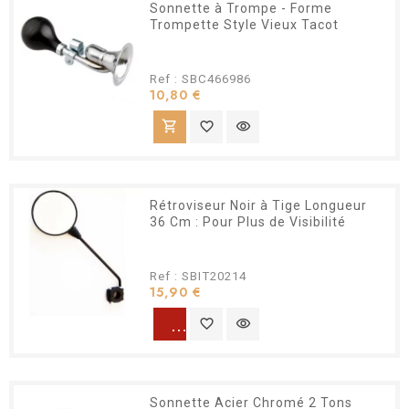
Sonnette à Trompe - Forme
Trompette Style Vieux Tacot
Ref : SBC466986
Prix
10,80 €
shopping_cart
favorite_border
visibility
Rétroviseur Noir à Tige Longueur
36 Cm : Pour Plus de Visibilité
Ref : SBIT20214
Prix
15,90 €
warning
favorite_border
visibility
Sonnette Acier Chromé 2 Tons