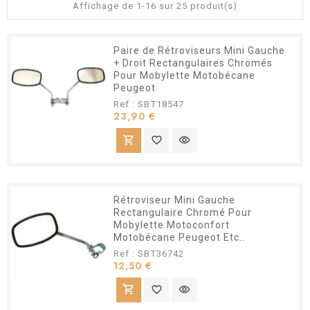
Affichage de 1-16 sur 25 produit(s)
Paire de Rétroviseurs Mini Gauche
+ Droit Rectangulaires Chromés
Pour Mobylette Motobécane
Peugeot
Ref : SBT18547
Prix
23,90 €
shopping_cart
favorite_border
visibility
Rétroviseur Mini Gauche
Rectangulaire Chromé Pour
Mobylette Motoconfort
Motobécane Peugeot Etc..
Ref : SBT36742
Prix
12,50 €
shopping_cart
favorite_border
visibility