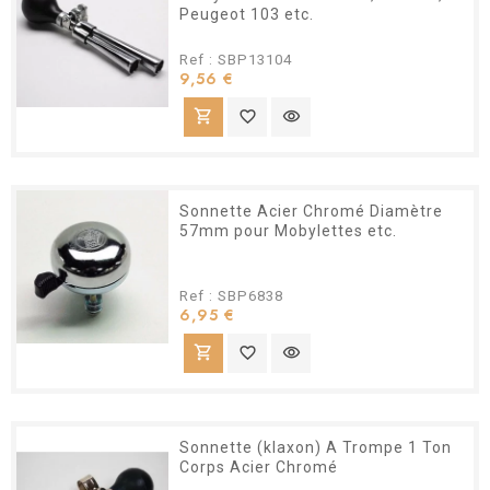
Peugeot 103 etc.
Ref : SBP13104
Prix
9,56 €
shopping_cart
favorite_border
visibility
Sonnette Acier Chromé Diamètre
57mm pour Mobylettes etc.
Ref : SBP6838
Prix
6,95 €
shopping_cart
favorite_border
visibility
Sonnette (klaxon) A Trompe 1 Ton
Corps Acier Chromé