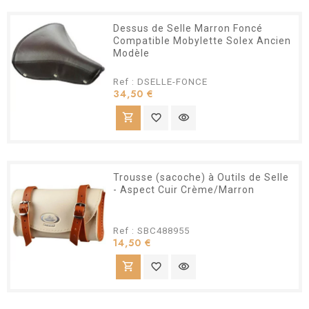
Dessus de Selle Marron Foncé
Compatible Mobylette Solex Ancien
Modèle
Ref : DSELLE-FONCE
Prix
34,50 €
shopping_cart
favorite_border
visibility
Trousse (sacoche) à Outils de Selle
- Aspect Cuir Crème/Marron
Ref : SBC488955
Prix
14,50 €
shopping_cart
favorite_border
visibility