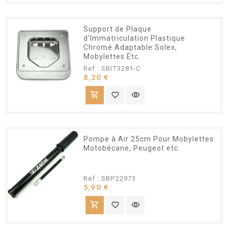
Support de Plaque
d'Immatriculation Plastique
Chromé Adaptable Solex,
Mobylettes Etc.
Ref : SBIT3281-C
Prix
8,20 €
shopping_cart
favorite_border
visibility
Pompe à Air 25cm Pour Mobylettes
Motobécane, Peugeot etc.
Ref : SBP22973
Prix
5,90 €
shopping_cart
favorite_border
visibility