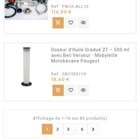
Ref : PACK-ALL12
Prix
116,80 €
shopping_cart
favorite_border
visibility
Doseur d’Huile Gradué 2T – 500 ml
avec Bec Verseur - Mobylette
Motobécane Peugeot
Ref : SBC526119
Prix
18,60 €
shopping_cart
favorite_border
visibility
Affichage de 1-16 sur 85 produit(s)

…
1
2
3
6