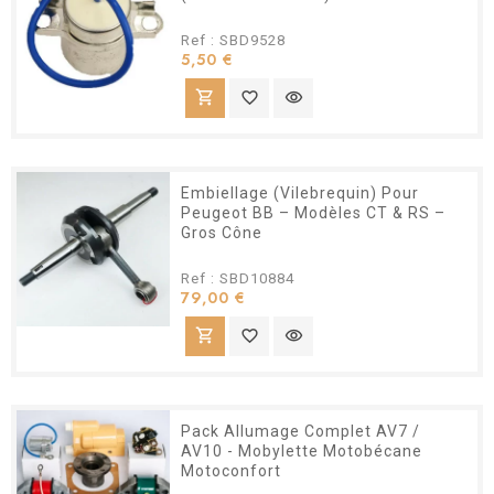
Ref : SBD9528
Prix
5,50 €
shopping_cart
favorite_border
visibility
Embiellage (Vilebrequin) Pour
Peugeot BB – Modèles CT & RS –
Gros Cône
Ref : SBD10884
Prix
79,00 €
shopping_cart
favorite_border
visibility
Pack Allumage Complet AV7 /
AV10 - Mobylette Motobécane
Motoconfort