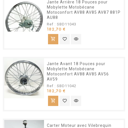
Jante Arrière 18 Pouces pour
Mobylette Motobécane
Motoconfort AV88 AV85 AV87 881P
AU88
Ref : SBD11043
Prix
182,70 €
shopping_cart
favorite_border
visibility
Jante Avant 18 Pouces pour
Mobylette Motobécane
Motoconfort AV88 AV85 AV56
AV59
Ref : SBD11042
Prix
182,70 €
shopping_cart
favorite_border
visibility
Carter Moteur avec Vilebrequin