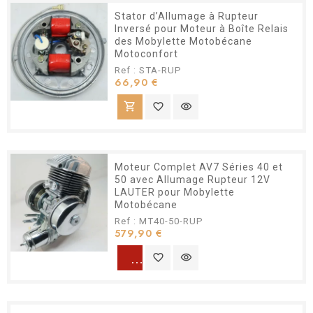
Stator d’Allumage à Rupteur
Inversé pour Moteur à Boîte Relais
des Mobylette Motobécane
Motoconfort
Ref : STA-RUP
Prix
66,90 €
shopping_cart
favorite_border
visibility
Moteur Complet AV7 Séries 40 et
50 avec Allumage Rupteur 12V
LAUTER pour Mobylette
Motobécane
Ref : MT40-50-RUP
Prix
579,90 €
warning
favorite_border
visibility