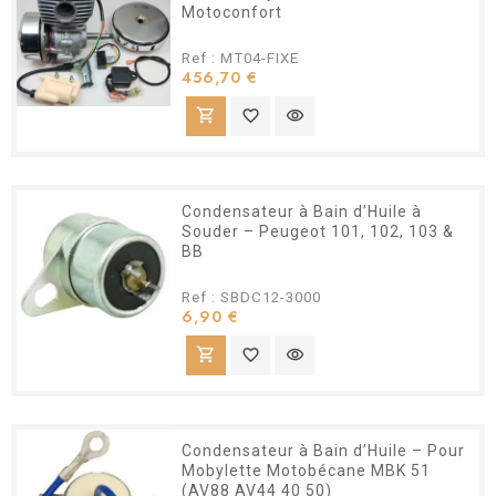
Motoconfort
Ref : MT04-FIXE
Prix
456,70 €
shopping_cart
favorite_border
visibility
Condensateur à Bain d’Huile à
Souder – Peugeot 101, 102, 103 &
BB
Ref : SBDC12-3000
Prix
6,90 €
shopping_cart
favorite_border
visibility
Condensateur à Bain d’Huile – Pour
Mobylette Motobécane MBK 51
(AV88 AV44 40 50)