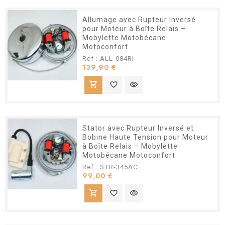
Allumage avec Rupteur Inversé
pour Moteur à Boîte Relais –
Mobylette Motobécane
Motoconfort
Ref : ALL-084RI
Prix
139,90 €
shopping_cart
favorite_border
visibility
Stator avec Rupteur Inversé et
Bobine Haute Tension pour Moteur
à Boîte Relais – Mobylette
Motobécane Motoconfort
Ref : STR-345AC
Prix
99,00 €
shopping_cart
favorite_border
visibility