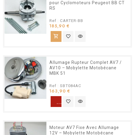
pour Cyclomoteurs Peugeot BB CT
RS
Ref : CARTER-BB
Prix
185,90 €
shopping_cart
favorite_border
visibility
Allumage Rupteur Complet AV7 /
AV10 – Mobylette Motobécane
MBK 51
Ref : SBT084AC
Prix
163,90 €
warning
favorite_border
visibility
Moteur AV7 Fixe Avec Allumage
12V – Mobylette Motobécane