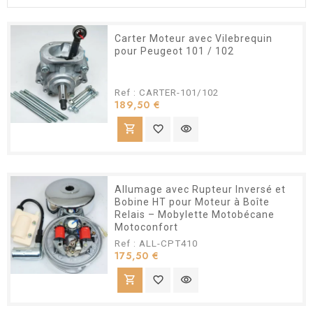
Carter Moteur avec Vilebrequin
pour Peugeot 101 / 102
Ref : CARTER-101/102
Prix
189,50 €
shopping_cart
favorite_border
visibility
Allumage avec Rupteur Inversé et
Bobine HT pour Moteur à Boîte
Relais – Mobylette Motobécane
Motoconfort
Ref : ALL-CPT410
Prix
175,50 €
shopping_cart
favorite_border
visibility