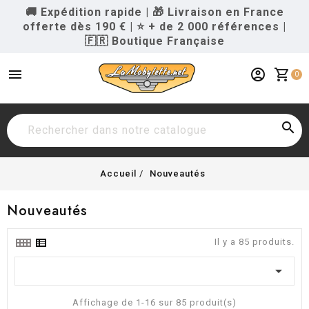
🚚 Expédition rapide
|
🎁 Livraison en France
offerte dès 190 €
|
⭐ + de 2 000 références
|
🇫🇷 Boutique Française
menu
account_circle
shopping_cart
0

Accueil
Nouveautés
Nouveautés
Il y a 85 produits.

Affichage de 1-16 sur 85 produit(s)