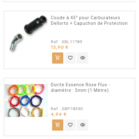
Coude à 45° pour Carburateurs
Dellorto + Capuchon de Protection
Ref : SBL11789
Prix
15,90 €
shopping_cart
favorite_border
visibility
Durite Essence Rose Fluo -
diamètre : 5mm (1 Mètre)
Ref : SBP18390
Prix
4,94 €
shopping_cart
favorite_border
visibility