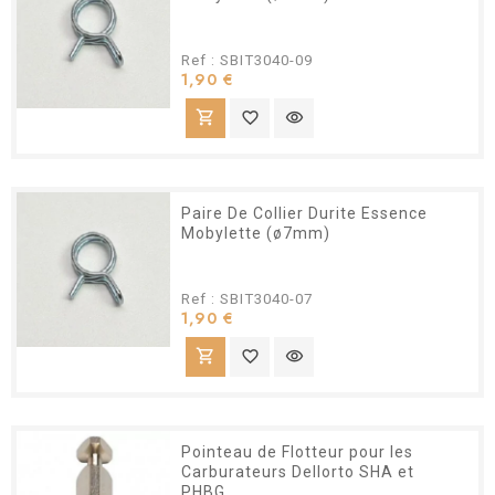
Ref : SBIT3040-09
Prix
1,90 €
shopping_cart
favorite_border
visibility
Paire De Collier Durite Essence
Mobylette (ø7mm)
Ref : SBIT3040-07
Prix
1,90 €
shopping_cart
favorite_border
visibility
Pointeau de Flotteur pour les
Carburateurs Dellorto SHA et
PHBG.