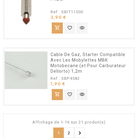
Ref : SBIT11500
Prix
3,90 €
shopping_cart
favorite_border
visibility
Cable De Gaz, Starter Compatible
Avec Les Mobylettes MBK
Motobecane (et Pour Carburateur
Dellorto) 1,2m
Ref : SBP4582
Prix
1,90 €
shopping_cart
favorite_border
visibility
Affichage de 1-16 sur 21 produit(s)

1
2