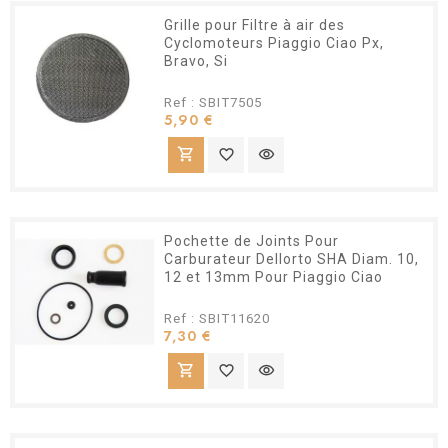
Grille pour Filtre à air des
Cyclomoteurs Piaggio Ciao Px,
Bravo, Si
Ref : SBIT7505
Prix
5,90 €
shopping_cart
favorite_border
visibility
Pochette de Joints Pour
Carburateur Dellorto SHA Diam. 10,
12 et 13mm Pour Piaggio Ciao
Ref : SBIT11620
Prix
7,30 €
shopping_cart
favorite_border
visibility