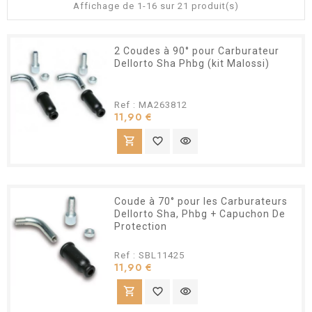
Affichage de 1-16 sur 21 produit(s)
2 Coudes à 90° pour Carburateur
Dellorto Sha Phbg (kit Malossi)
Ref : MA263812
Prix
11,90 €
shopping_cart
favorite_border
visibility
Coude à 70° pour les Carburateurs
Dellorto Sha, Phbg + Capuchon De
Protection
Ref : SBL11425
Prix
11,90 €
shopping_cart
favorite_border
visibility