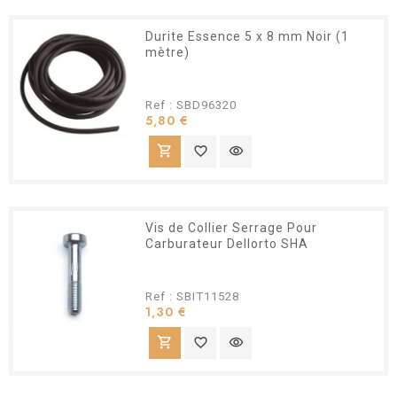
Durite Essence 5 x 8 mm Noir (1
mètre)
Ref : SBD96320
Prix
5,80 €
shopping_cart
favorite_border
visibility
Vis de Collier Serrage Pour
Carburateur Dellorto SHA
Ref : SBIT11528
Prix
1,30 €
shopping_cart
favorite_border
visibility