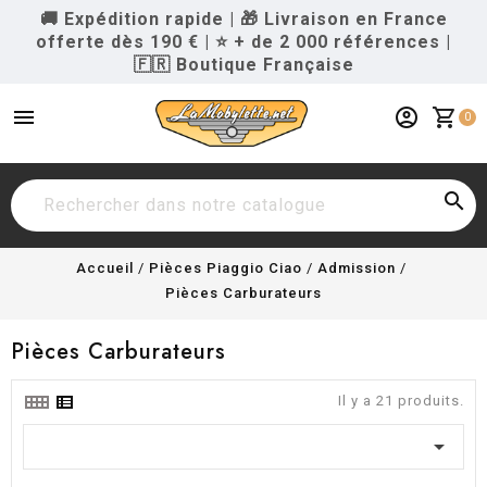
🚚 Expédition rapide
|
🎁 Livraison en France
offerte dès 190 €
|
⭐ + de 2 000 références
|
🇫🇷 Boutique Française
menu
account_circle
shopping_cart
0

Accueil
Pièces Piaggio Ciao
Admission
Pièces Carburateurs
Pièces Carburateurs
Il y a 21 produits.
