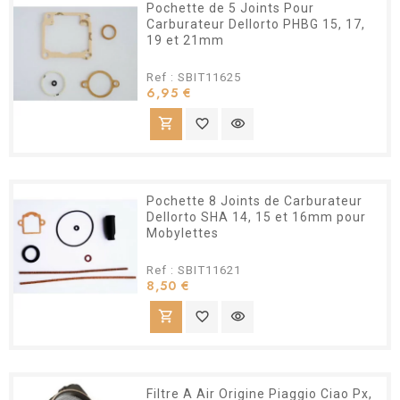
Pochette de 5 Joints Pour
Carburateur Dellorto PHBG 15, 17,
19 et 21mm
Ref : SBIT11625
Prix
6,95 €
shopping_cart
favorite_border
visibility
Pochette 8 Joints de Carburateur
Dellorto SHA 14, 15 et 16mm pour
Mobylettes
Ref : SBIT11621
Prix
8,50 €
shopping_cart
favorite_border
visibility
Filtre A Air Origine Piaggio Ciao Px,