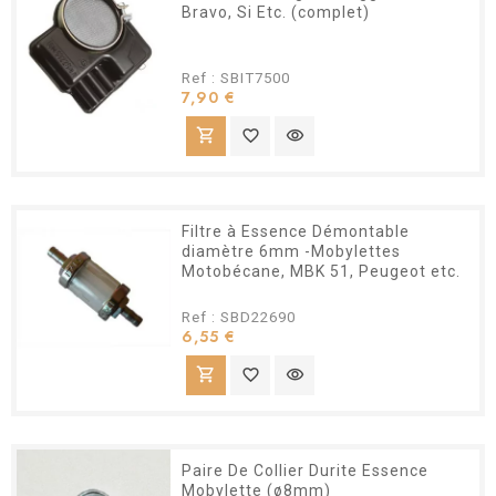
Bravo, Si Etc. (complet)
Ref : SBIT7500
Prix
7,90 €
shopping_cart
favorite_border
visibility
Filtre à Essence Démontable
diamètre 6mm -Mobylettes
Motobécane, MBK 51, Peugeot etc.
Ref : SBD22690
Prix
6,55 €
shopping_cart
favorite_border
visibility
Paire De Collier Durite Essence
Mobylette (ø8mm)