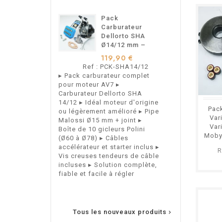
Pack
S
Carburateur
C
Dellorto SHA
A
Ø14/12 mm –
M
Pour
M
119,90 €
9
Motobécane
M
Ref : PCK-SHA14/12
Ref 
Motoconfort –
M
▸ Pack carburateur complet
Support de Ca
AV7
A
pour moteur AV7 ▸
Arrière Type 
Carburateur Dellorto SHA
Mobylettes Mo
14/12 ▸ Idéal moteur d'origine
Motobécane AV
Pac
ou légèrement amélioré ▸ Pipe
Var
Malossi Ø15 mm + joint ▸
Var
Boîte de 10 gicleurs Polini
Moby
(Ø60 à Ø78) ▸ Câbles
accélérateur et starter inclus ▸
R
Vis creuses tendeurs de câble
incluses ▸ Solution complète,
fiable et facile à régler
Tous les nouveaux produits
