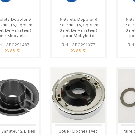
alets Doppler ø
6 Galets Doppler ø
6 Ga
2mm (6,0 grs Par
15x12mm (5,7 grs Par
15x12
et De Variateur)
Galet De Variateur)
Gale
our Mobylette
pour Mobylette
po
tobécane MBK
Motobécane MBK
Mot
ef : SBC291487
Ref : SBC291377
Ref
9,90 €
9,90 €
Variateur 2 Billes
Joue (Cloche) avec
Paire