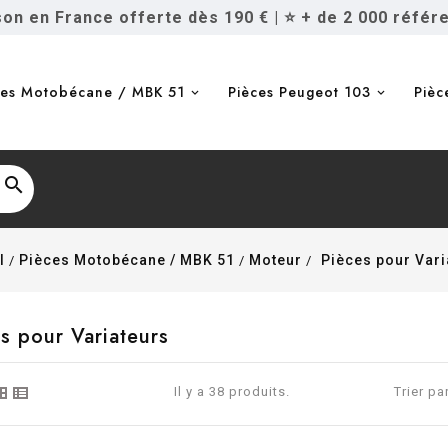
ison en France offerte dès 190 €
|
⭐ + de 2 000 référ
ces Motobécane / MBK 51
Pièces Peugeot 103
Pièc

l
Pièces Motobécane / MBK 51
Moteur
Pièces pour Vari
s pour Variateurs
Il y a 38 produits.
Trier par