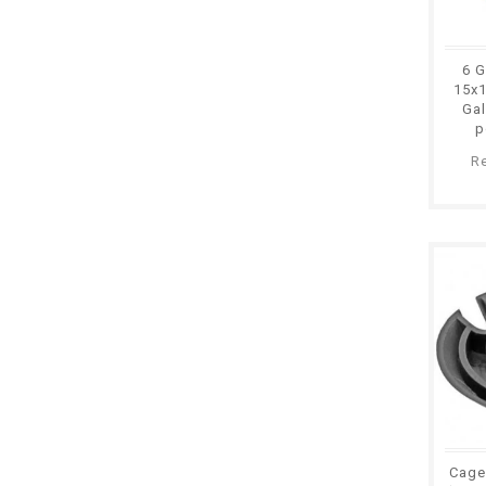
6 G
15x1
Gal
p
Mo
R
Cage 