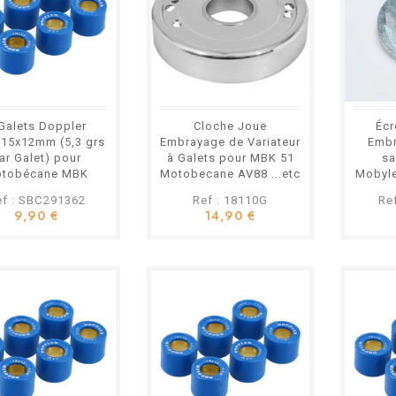
Galets Doppler
Cloche Joue
Écr
.15x12mm (5,3 grs
Embrayage de Variateur
Embr
ar Galet) pour
à Galets pour MBK 51
sa
tobécane MBK
Motobecane AV88 ...etc
Mobyl
Mot
ef : SBC291362
Ref : 18110G
Re
9,90 €
14,90 €