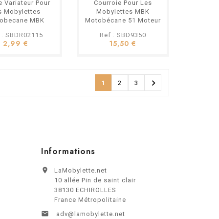
e Variateur Pour
Courroie Pour Les
s Mobylettes
Mobylettes MBK
obecane MBK
Motobécane 51 Moteur
otoconfort
Av10
 : SBDR02115
Ref : SBD9350
2,99 €
15,50 €

1
2
3
Informations

LaMobylette.net
10 allée Pin de saint clair
38130 ECHIROLLES
France Métropolitaine

adv@lamobylette.net