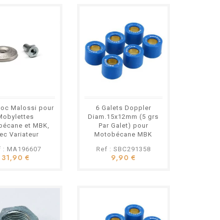
Variateur Lauter
Racing Peugeot
103 avec
Masselottes et
Embrayage
119,80 €
Allégés
f : LT500ALL
ter Racing Type :
rformance allégé
: Allégées
Billes allégées
loc Malossi pour
6 Galets Doppler
é : Peugeot 103 /
Mobylettes
Diam.15x12mm (5 grs
T10 à variateur
bécane et MBK,
Par Galet) pour
 Moteur préparé ou
ec Variateur
Motobécane MBK
tage : Prêt à
f : MA196607
Ref : SBC291358
31,90 €
9,90 €