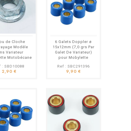
ou de Cloche
6 Galets Doppler ø
ayage Modèle
15x12mm (7,0 grs Par
ns Variateur
Galet De Variateur)
ette Motobécane
pour Mobylette
oconfort MBK
Motobécane MBK
f : SBD10088
Ref : SBC291396
2,90 €
9,90 €