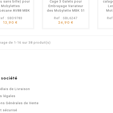
u sans bille) pour
Cage 3 Galets pour
calag
Mobylettes
Embrayage Variateur
Le
bécane AV88 MBK
des Mobylette MBK 51
Mot
51...
Motobecane 88 ...etc
M
Ref : SBD9783
Ref : SBL6247
Ref
13,90 €
24,90 €
hage de 1-16 sur 38 produit(s)
 société
Délais de Livraison
s légales
ons Générales de Vente
t sécurisé