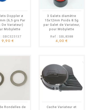
lets Doppler ø
3 Galets diamètre
mm (6,5 grs Par
15x12mm Poids 8.5g
t De Variateur)
par Galet de Variateur,
ur Mobylette
pour Mobylette
obécane MBK
Motobécane MBK
 : SBC325137
Ref : SBL8388
9,90 €
4,00 €
 de Rondelles de
Cache Variateur et