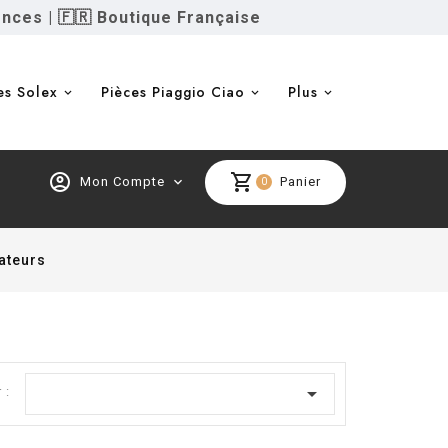
ences
|
🇫🇷 Boutique Française
es Solex
Pièces Piaggio Ciao
Plus
account_circle
shopping_cart
Mon Compte
expand_more
Panier
0
ateurs

 :