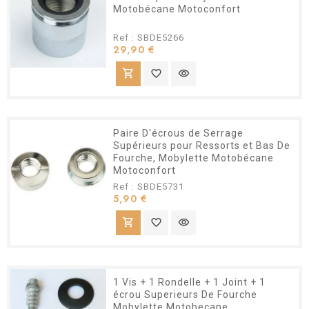
Motobécane Motoconfort
Ref : SBDE5266
Prix
29,90 €
shopping_cart
favorite_border
visibility
Paire D'écrous de Serrage
Supérieurs pour Ressorts et Bas De
Fourche, Mobylette Motobécane
Motoconfort
Ref : SBDE5731
Prix
5,90 €
shopping_cart
favorite_border
visibility
1 Vis + 1 Rondelle + 1 Joint + 1
écrou Superieurs De Fourche
Mobylette Motobecane