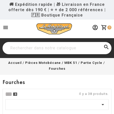
🚚 Expédition rapide
|
🎁 Livraison en France
offerte dès 190 €
|
⭐ + de 2 000 références
|
🇫🇷 Boutique Française
menu
account_circle
shopping_cart
0

Accueil
Pièces Motobécane / MBK 51
Partie Cycle
Fourches
Fourches
Il y a 38 produits.
