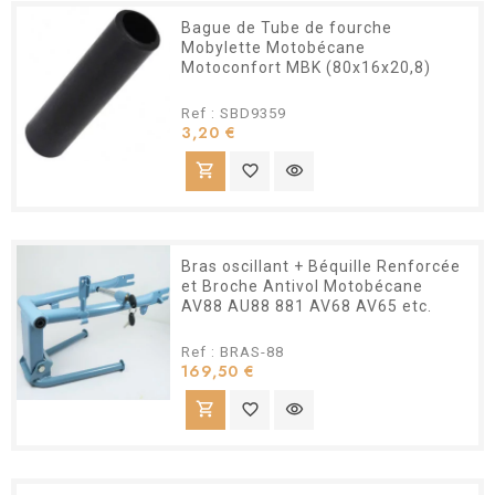
Bague de Tube de fourche
Mobylette Motobécane
Motoconfort MBK (80x16x20,8)
Ref : SBD9359
Prix
3,20 €
shopping_cart
favorite_border
visibility
Bras oscillant + Béquille Renforcée
et Broche Antivol Motobécane
AV88 AU88 881 AV68 AV65 etc.
Ref : BRAS-88
Prix
169,50 €
shopping_cart
favorite_border
visibility