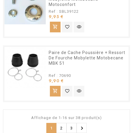
Motoconfort
Ref : SBL39122
Prix
9,95 €
shopping_cart
favorite_border
visibility
Paire de Cache Poussière + Ressort
De Fourche Mobylette Motobecane
MBK 51
Ref : 70690
Prix
9,90 €
shopping_cart
favorite_border
visibility
Affichage de 1-16 sur 38 produit(s)

1
2
3