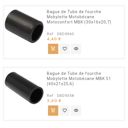
Bague de Tube de fourche
Mobylette Motobécane
Motoconfort MBK (30x16x20,7)
Ref : SBD9360
Prix
4,40 €
shopping_cart
favorite_border
visibility
Bague de Tube de fourche
Mobylette Motobécane MBK 51
(60x21x25,6)
Ref : SBD9358
Prix
3,60 €
shopping_cart
favorite_border
visibility