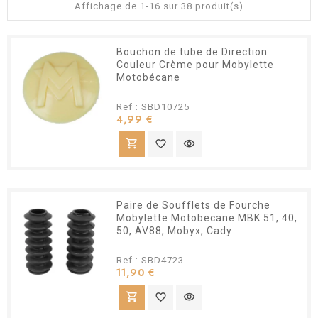
Affichage de 1-16 sur 38 produit(s)
Bouchon de tube de Direction
Couleur Crème pour Mobylette
Motobécane
Ref : SBD10725
Prix
4,99 €
shopping_cart
favorite_border
visibility
Paire de Soufflets de Fourche
Mobylette Motobecane MBK 51, 40,
50, AV88, Mobyx, Cady
Ref : SBD4723
Prix
11,90 €
shopping_cart
favorite_border
visibility