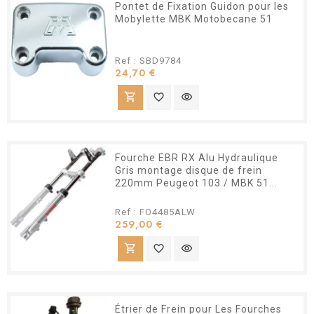
Pontet de Fixation Guidon pour les
Mobylette MBK Motobecane 51
Ref : SBD9784
Prix
24,70 €
shopping_cart
favorite_border
visibility
Fourche EBR RX Alu Hydraulique
Gris montage disque de frein
220mm Peugeot 103 / MBK 51...
Ref : FO4485ALW
Prix
259,00 €
shopping_cart
favorite_border
visibility
Étrier de Frein pour Les Fourches