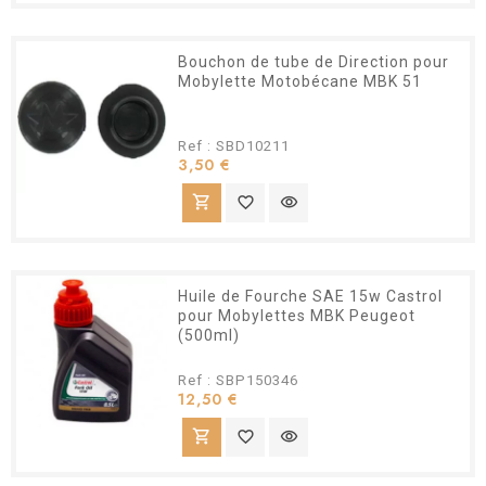
Bouchon de tube de Direction pour
Mobylette Motobécane MBK 51
Ref : SBD10211
Prix
3,50 €
shopping_cart
favorite_border
visibility
Huile de Fourche SAE 15w Castrol
pour Mobylettes MBK Peugeot
(500ml)
Ref : SBP150346
Prix
12,50 €
shopping_cart
favorite_border
visibility