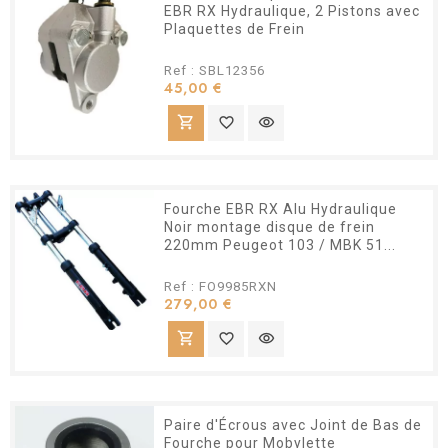
EBR RX Hydraulique, 2 Pistons avec
Plaquettes de Frein
Ref : SBL12356
Prix
45,00 €
shopping_cart
favorite_border
visibility
Fourche EBR RX Alu Hydraulique
Noir montage disque de frein
220mm Peugeot 103 / MBK 51...
Ref : FO9985RXN
Prix
279,00 €
shopping_cart
favorite_border
visibility
Paire d'Écrous avec Joint de Bas de
Fourche pour Mobylette