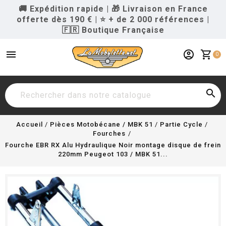
🚚 Expédition rapide
|
🎁 Livraison en France
offerte dès 190 €
|
⭐ + de 2 000 références
|
🇫🇷 Boutique Française
menu
account_circle
shopping_cart
0

Accueil
Pièces Motobécane / MBK 51
Partie Cycle
Fourches
Fourche EBR RX Alu Hydraulique Noir montage disque de frein
220mm Peugeot 103 / MBK 51...