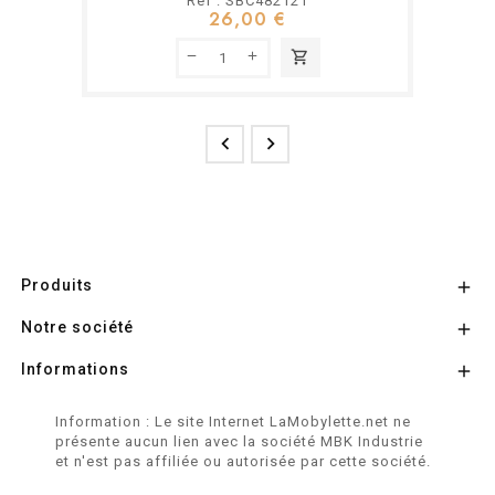
Ref : SBC482121
26,00 €
shopping_cart


Produits

Notre société

Informations

Information : Le site Internet LaMobylette.net ne
présente aucun lien avec la société MBK Industrie
et n'est pas affiliée ou autorisée par cette société.