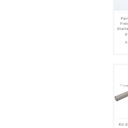
Pai
Frei
Start
p
Mot
R
Kit 