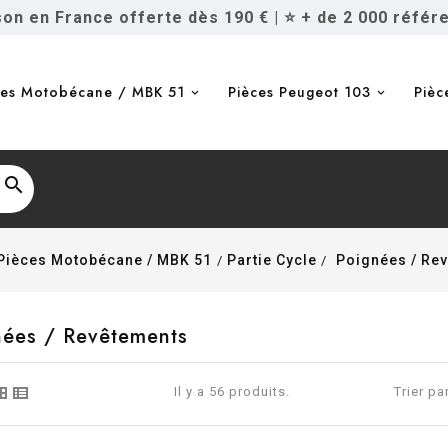
ison en France offerte dès 190 €
|
⭐ + de 2 000 référ
ces Motobécane / MBK 51
Pièces Peugeot 103
Pièc

Pièces Motobécane / MBK 51
Partie Cycle
Poignées / Re
nées / Revêtements
Il y a 56 produits.
Trier par