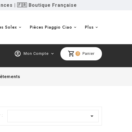
ences
|
🇫🇷 Boutique Française
es Solex
Pièces Piaggio Ciao
Plus
account_circle
shopping_cart
Mon Compte
expand_more
Panier
0
vêtements

 :