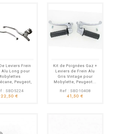
Variateur Lauter
Racing Peugeot
103 avec
Masselottes et
Embrayage
119,80 €
Allégés
f : LT500ALL
ter Racing Type :
rformance allégé
: Allégées
Billes allégées
De Leviers Frein
Kit de Poignées Gaz +
é : Peugeot 103 /
 Alu Long pour
Leviers de Frein Alu
T10 à variateur
Mobylettes
Gris Vintage pour
 Moteur préparé ou
écane, Peugeot,
Mobylette, Peugeot...
tage : Prêt à
MBK etc.
f : SBD5224
Ref : SBD10408
22,50 €
41,50 €