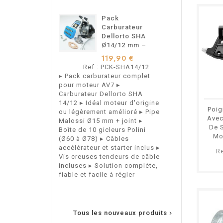
Pack
S
Carburateur
C
Dellorto SHA
A
Ø14/12 mm –
M
Pour
M
119,90 €
9
Motobécane
M
Ref : PCK-SHA14/12
Ref 
Motoconfort –
M
▸ Pack carburateur complet
Support de Ca
AV7
A
pour moteur AV7 ▸
Arrière Type 
Carburateur Dellorto SHA
Mobylettes Mo
14/12 ▸ Idéal moteur d'origine
Motobécane AV
Poig
ou légèrement amélioré ▸ Pipe
Avec
Malossi Ø15 mm + joint ▸
De S
Boîte de 10 gicleurs Polini
Mo
(Ø60 à Ø78) ▸ Câbles
accélérateur et starter inclus ▸
R
Vis creuses tendeurs de câble
incluses ▸ Solution complète,
fiable et facile à régler
Tous les nouveaux produits
