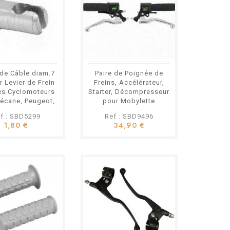
de Câble diam.7
Paire de Poignée de
 Levier de Frein
Freins, Accélérateur,
es Cyclomoteurs
Starter, Décompresseur
écane, Peugeot,
pour Mobylette
MBK etc.
Motobecane MBK...
f : SBD5299
Ref : SBD9496
1,80 €
34,90 €