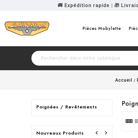
🚚 Expédition rapide
|
🎁 Livra
Pièces Mobylette
Piè
Accueil
Poig
Poignées / Revêtements


Nouveaux Produits