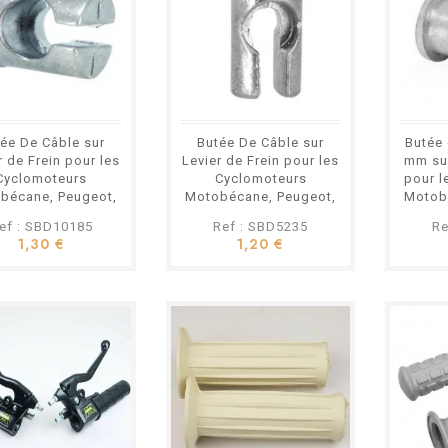
ée De Câble sur
Butée De Câble sur
Butée 
r de Frein pour les
Levier de Frein pour les
mm sur
Cyclomoteurs
Cyclomoteurs
pour l
bécane, Peugeot,
Motobécane, Peugeot,
Motob
MBK etc.
MBK etc.
ef : SBD10185
Ref : SBD5235
Re
1,30 €
1,20 €