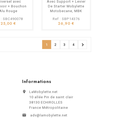
iversel avec
Avec Support + Levier
voir + Bouchon
De Starter Mobylette
Alu Rouge
Motobecane, MBK
 : SBC490078
Ref : SBP14376
25,00 €
26,90 €

1
2
3
4
Informations

LaMobylette.net
10 allée Pin de saint clair
38130 ECHIROLLES
France Métropolitaine

adv@lamobylette.net