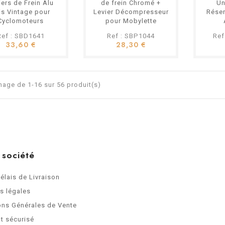
iers de Frein Alu
de frein Chromé +
Un
is Vintage pour
Levier Décompresseur
Réser
Cyclomoteurs
pour Mobylette
Motobecane Mbk
Ref : SBD1641
Ref : SBP1044
Ref
33,60 €
28,30 €
hage de 1-16 sur 56 produit(s)
 société
Délais de Livraison
s légales
ons Générales de Vente
t sécurisé