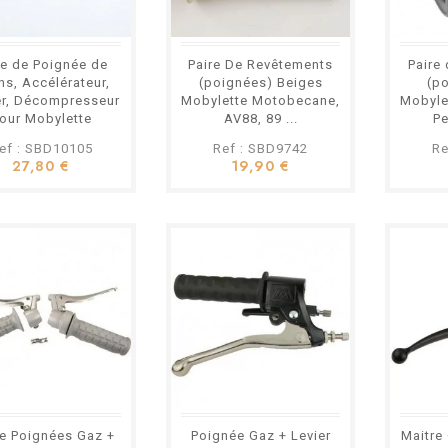
re de Poignée de
Paire De Revêtements
Paire
ns, Accélérateur,
(poignées) Beiges
(p
er, Décompresseur
Mobylette Motobecane,
Mobyle
our Mobylette
AV88, 89 ...
P
obecane MBK...
ef : SBD10105
Ref : SBD9742
Re
27,80 €
19,90 €
de Poignées Gaz +
Poignée Gaz + Levier
Maitre 