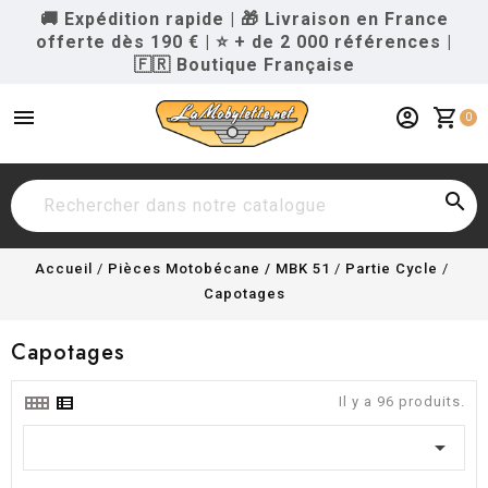
🚚 Expédition rapide
|
🎁 Livraison en France
offerte dès 190 €
|
⭐ + de 2 000 références
|
🇫🇷 Boutique Française
menu
account_circle
shopping_cart
0

Accueil
Pièces Motobécane / MBK 51
Partie Cycle
Capotages
Capotages
Il y a 96 produits.
