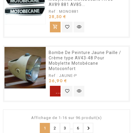
AV89 881 AV85...
Ref : MONO881
Prix
28,50 €
shopping_cart
favorite_border
visibility
Bombe De Peinture Jaune Paille /
Crème type AV43-48 Pour
Mobylette Motobécane
Motoconfort
Ref : JAUNE-P
Prix
26,90 €
warning
favorite_border
visibility
Affichage de 1-16 sur 96 produit(s)

…
1
2
3
6