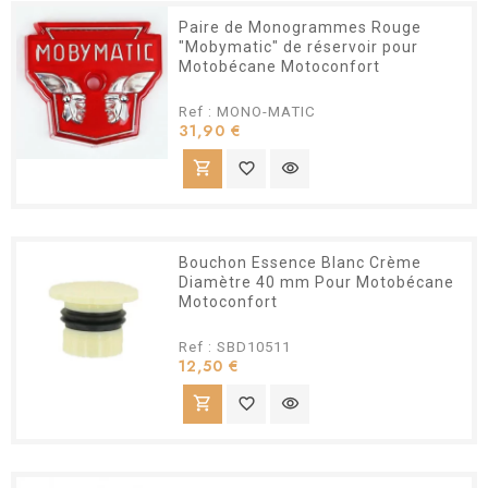
Paire de Monogrammes Rouge
"Mobymatic" de réservoir pour
Motobécane Motoconfort
Ref : MONO-MATIC
Prix
31,90 €
shopping_cart
favorite_border
visibility
Bouchon Essence Blanc Crème
Diamètre 40 mm Pour Motobécane
Motoconfort
Ref : SBD10511
Prix
12,50 €
shopping_cart
favorite_border
visibility