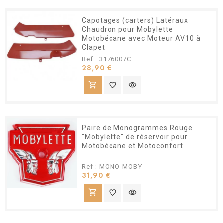
Capotages (carters) Latéraux
Chaudron pour Mobylette
Motobécane avec Moteur AV10 à
Clapet
Ref : 3176007C
Prix
28,90 €
shopping_cart
favorite_border
visibility
Paire de Monogrammes Rouge
"Mobylette" de réservoir pour
Motobécane et Motoconfort
Ref : MONO-MOBY
Prix
31,90 €
shopping_cart
favorite_border
visibility