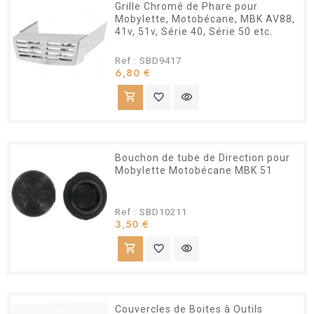
Grille Chromé de Phare pour
Mobylette, Motobécane, MBK AV88,
41v, 51v, Série 40, Série 50 etc.
Ref : SBD9417
Prix
6,80 €
shopping_cart
favorite_border
visibility
Bouchon de tube de Direction pour
Mobylette Motobécane MBK 51
Ref : SBD10211
Prix
3,50 €
shopping_cart
favorite_border
visibility
Couvercles de Boites à Outils