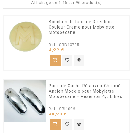
Affichage de 1-16 sur 96 produit(s)
Bouchon de tube de Direction
Couleur Crème pour Mobylette
Motobécane
Ref : SBD10725
Prix
4,99 €
shopping_cart
favorite_border
visibility
Paire de Cache Réservoir Chromé
Ancien Modèle pour Mobylette
Motobécane – Réservoir 4,5 Litres
Ref : SBI1096
Prix
48,90 €
shopping_cart
favorite_border
visibility