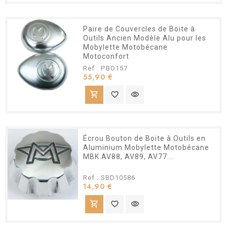
Paire de Couvercles de Boite à
Outils Ancien Modèle Alu pour les
Mobylette Motobécane
Motoconfort
Ref : PBO157
Prix
55,90 €
shopping_cart
favorite_border
visibility
Écrou Bouton de Boite à Outils en
Aluminium Mobylette Motobécane
MBK AV88, AV89, AV77...
Ref : SBD10586
Prix
14,90 €
shopping_cart
favorite_border
visibility