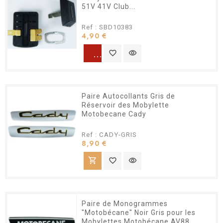
51V 41V Club...
Ref : SBD10383
Prix
4,90 €
warning
favorite_border
visibility
Paire Autocollants Gris de
Réservoir des Mobylette
Motobecane Cady
Ref : CADY-GRIS
Prix
8,90 €
shopping_cart
favorite_border
visibility
Paire de Monogrammes
"Motobécane" Noir Gris pour les
Mobylettes Motobécane AV88