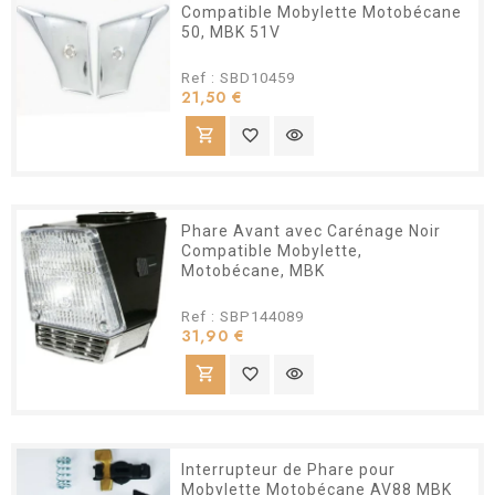
Compatible Mobylette Motobécane
50, MBK 51V
Ref : SBD10459
Prix
21,50 €
shopping_cart
favorite_border
visibility
Phare Avant avec Carénage Noir
Compatible Mobylette,
Motobécane, MBK
Ref : SBP144089
Prix
31,90 €
shopping_cart
favorite_border
visibility
Interrupteur de Phare pour
Mobylette Motobécane AV88 MBK