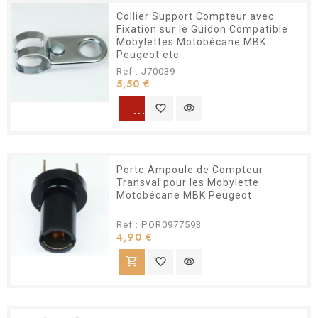
Collier Support Compteur avec
Fixation sur le Guidon Compatible
Mobylettes Motobécane MBK
Peugeot etc.
Ref : J70039
Prix
5,50 €
warning
favorite_border
visibility
Porte Ampoule de Compteur
Transval pour les Mobylette
Motobécane MBK Peugeot
Ref : POR0977593
Prix
4,90 €
shopping_cart
favorite_border
visibility