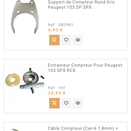
Support de Compteur Rond Gris
Peugeot 103 SP SPX...
Ref : SBD961
Prix
4,90 €
shopping_cart
favorite_border
visibility
Entraineur Compteur Pour Peugeot
103 SPX RCX
Ref : 197
Prix
28,90 €
shopping_cart
favorite_border
visibility
Câble Compteur (Carré 1,8mm) +