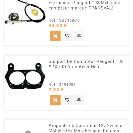
Entraineur Peugeot 103 Mvl (sauf
compteur marque TRANSVAL)
Ref : SBS168CC
Prix
44,90 €
shopping_cart
favorite_border
visibility
Support De Compteur Peugeot 103
SPX / RCX en Acier Noir
Ref : 3191092
Prix
9,90 €
shopping_cart
favorite_border
visibility
Ampoule de Compteur 12v 2w pour
Mobylettes Motobécane, Peugeot