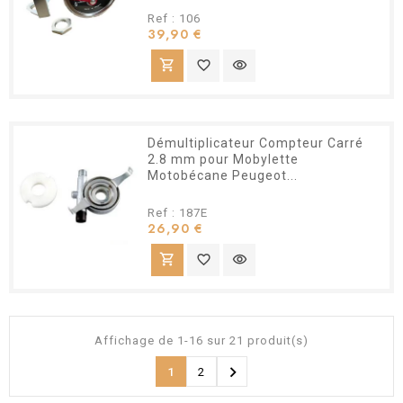
Ref : 106
Prix
39,90 €
shopping_cart
favorite_border
visibility
Démultiplicateur Compteur Carré
2.8 mm pour Mobylette
Motobécane Peugeot...
Ref : 187E
Prix
26,90 €
shopping_cart
favorite_border
visibility
Affichage de 1-16 sur 21 produit(s)

1
2