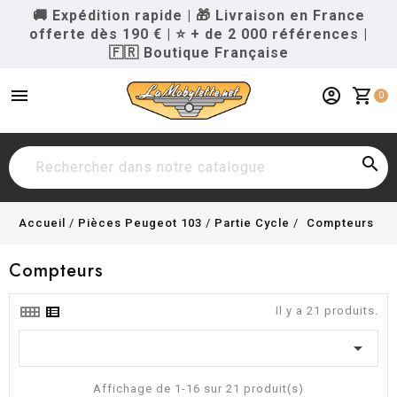
🚚 Expédition rapide
|
🎁 Livraison en France
offerte dès 190 €
|
⭐ + de 2 000 références
|
🇫🇷 Boutique Française
menu
account_circle
shopping_cart
0

Accueil
Pièces Peugeot 103
Partie Cycle
Compteurs
Compteurs
Il y a 21 produits.

Affichage de 1-16 sur 21 produit(s)