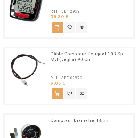
Ref : SBP29691
Prix
35,80 €
shopping_cart
favorite_border
visibility
Câble Compteur Peugeot 103 Sp
Mvl (veglia) 90 Cm
Ref : SBD02870
Prix
9,85 €
shopping_cart
favorite_border
visibility
Compteur Diametre 48mm