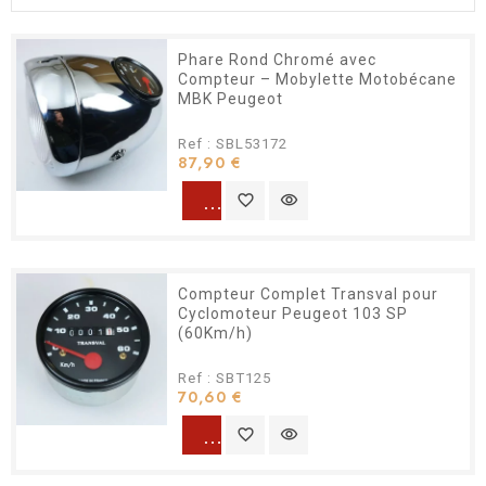
Phare Rond Chromé avec
Compteur – Mobylette Motobécane
MBK Peugeot
Ref : SBL53172
Prix
87,90 €
warning
favorite_border
visibility
Compteur Complet Transval pour
Cyclomoteur Peugeot 103 SP
(60Km/h)
Ref : SBT125
Prix
70,60 €
warning
favorite_border
visibility