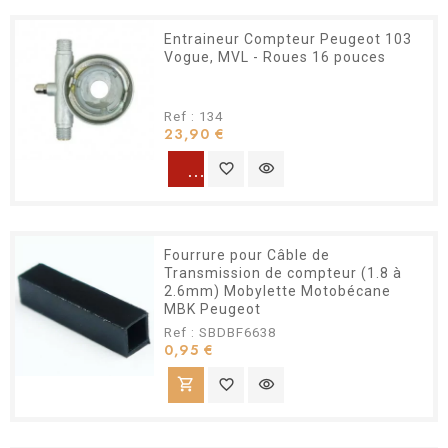
Entraineur Compteur Peugeot 103
Vogue, MVL - Roues 16 pouces
Ref : 134
Prix
23,90 €
warning
favorite_border
visibility
Fourrure pour Câble de
Transmission de compteur (1.8 à
2.6mm) Mobylette Motobécane
MBK Peugeot
Ref : SBDBF6638
Prix
0,95 €
shopping_cart
favorite_border
visibility