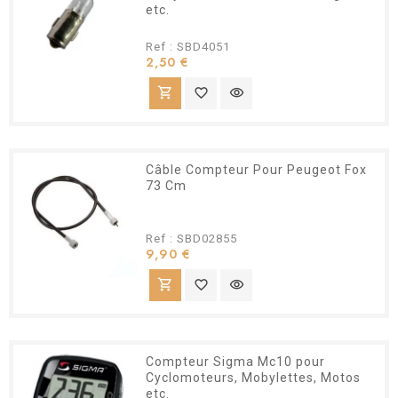
etc.
Ref : SBD4051
Prix
2,50 €
shopping_cart
favorite_border
visibility
Câble Compteur Pour Peugeot Fox
73 Cm
Ref : SBD02855
Prix
9,90 €
shopping_cart
favorite_border
visibility
Compteur Sigma Mc10 pour
Cyclomoteurs, Mobylettes, Motos
etc.