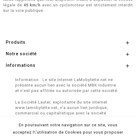
légale de
45 km/h
avec un cyclomoteur est strictement interdit
sur la voie publique.
Produits

Notre société

Informations

Information : Le site Internet LaMobylette.net ne
présente aucun lien avec la société MBK Industrie
et n'est pas affiliée ou autorisée par cette société.
La Société Lauter, exploitante du site internet
www.lamobylette.net, n'a aucun lien juridique,
commercial ou capitalistique avec la société
SINBAR - Groupe Easybike - propriétaire des
marques SOLEX, VELOSOLEX, SOLEXINE et E-
En poursuivant votre navigation sur ce site, vous
SOLEX.
acceptez l\'utilisation de Cookies pour vous proposer