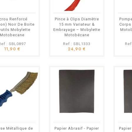
crou Renforcé
Pince à Clips Diamètre
Pompe
on) Noir De Boite
15 mm Variateur &
Corps 
utils Mobylette
Embrayage – Mobylette
Moto
Motobecane
Motobécane
Motoconfort
Motoconfort
Ref : SBL0897
Ref : SBL1333
Ref
11,90 €
24,90 €
se Métallique de
Papier Abrasif - Papier
Papier