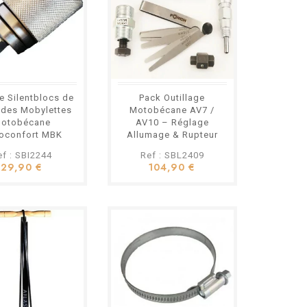
e Silentblocs de
Pack Outillage
 des Mobylettes
Motobécane AV7 /
otobécane
AV10 – Réglage
oconfort MBK
Allumage & Rupteur
ef : SBI2244
Ref : SBL2409
29,90 €
104,90 €