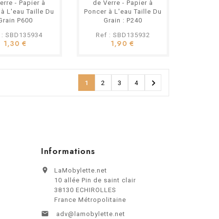
erre - Papier à
de Verre - Papier à
à L'eau Taille Du
Poncer à L'eau Taille Du
Grain P600
Grain : P240
 : SBD135934
Ref : SBD135932
1,30 €
1,90 €

1
2
3
4
Informations

LaMobylette.net
10 allée Pin de saint clair
38130 ECHIROLLES
France Métropolitaine

adv@lamobylette.net