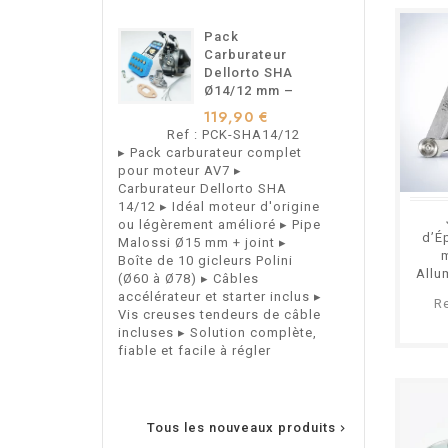
Pack
S
Carburateur
C
Dellorto SHA
A
Ø14/12 mm –
M
Pour
M
119,90 €
9
Motobécane
M
Ref : PCK-SHA14/12
Ref 
Motoconfort –
M
▸ Pack carburateur complet
Support de Ca
AV7
A
pour moteur AV7 ▸
Arrière Type 
Carburateur Dellorto SHA
Mobylettes Mo
14/12 ▸ Idéal moteur d'origine
Motobécane AV
ou légèrement amélioré ▸ Pipe
d’É
Malossi Ø15 mm + joint ▸
Boîte de 10 gicleurs Polini
Allu
(Ø60 à Ø78) ▸ Câbles
Moby
accélérateur et starter inclus ▸
R
Vis creuses tendeurs de câble
incluses ▸ Solution complète,
fiable et facile à régler
Tous les nouveaux produits
