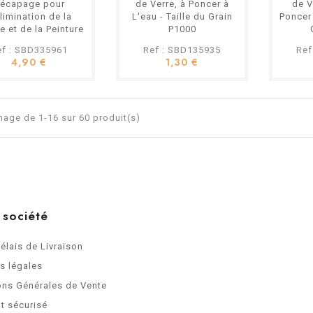
écapage pour
de Verre, à Poncer à
de V
limination de la
L'eau - Taille du Grain
Poncer 
le et de la Peinture
P1000
ef : SBD335961
Ref : SBD135935
Ref
4,90 €
1,30 €
hage de 1-16 sur 60 produit(s)
 société
Délais de Livraison
s légales
ons Générales de Vente
t sécurisé