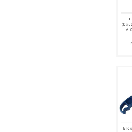
É
(bout
A O
Bros