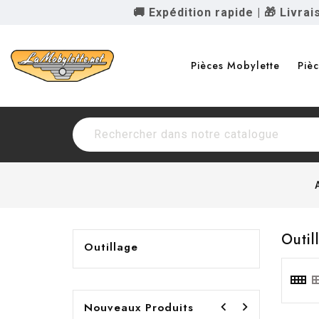
🚚 Expédition rapide
|
🎁 Livra
Pièces Mobylette
Piè
Outil
Outillage


Nouveaux Produits