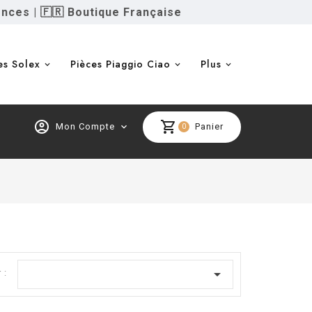
ences
|
🇫🇷 Boutique Française
es Solex
Pièces Piaggio Ciao
Plus
account_circle
shopping_cart
Mon Compte
expand_more
Panier
0
e

 :