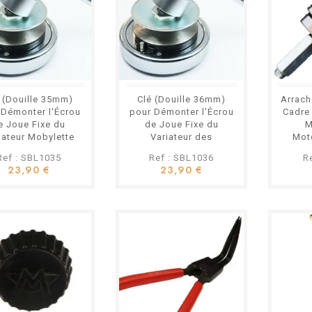
 (Douille 35mm)
Clé (Douille 36mm)
Arrach
 Démonter l'Écrou
pour Démonter l'Écrou
Cadre
e Joue Fixe du
de Joue Fixe du
M
iateur Mobylette
Variateur des
Mot
Motobécane
Mobylettes
Ref : SBL1035
Ref : SBL1036
R
Motobécane
23,90 €
23,90 €