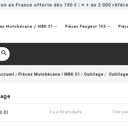
ison en France offerte dès 190 €
|
⭐ + de 2 000 référ
ces Motobécane / MBK 51
Pièces Peugeot 103
Pièc

Accueil
Pièces Motobécane / MBK 51
Outillage
Outillag
lage
Il y a 60 produits.
Trier par