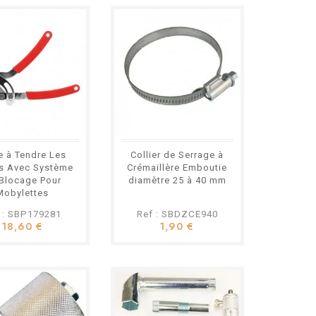
Variateur Lauter
Racing Peugeot
103 avec
Masselottes et
Embrayage
119,80 €
Allégés
f : LT500ALL
ter Racing Type :
rformance allégé
: Allégées
Billes allégées
e à Tendre Les
Collier de Serrage à
é : Peugeot 103 /
s Avec Système
Crémaillère Emboutie
T10 à variateur
Blocage Pour
diamètre 25 à 40 mm
 Moteur préparé ou
Mobylettes
tage : Prêt à
écane, Peugeot,
 : SBP179281
Ref : SBDZCE940
et Vélos
18,60 €
1,90 €