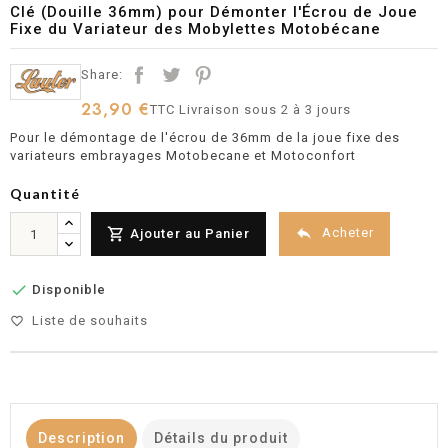
Clé (Douille 36mm) pour Démonter l'Écrou de Joue
Fixe du Variateur des Mobylettes Motobécane
Share:
23,90 €
TTC
Livraison sous 2 à 3 jours
Pour le démontage de l'écrou de 36mm de la joue fixe des
variateurs embrayages Motobecane et Motoconfort
Quantité


Acheter
Ajouter au Panier

Disponible
Liste de souhaits
favorite_border
Description
Détails du produit