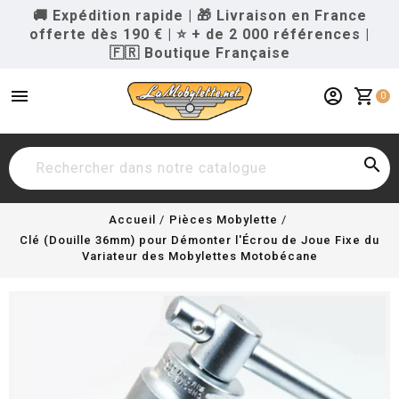
🚚 Expédition rapide
|
🎁 Livraison en France
offerte dès 190 €
|
⭐ + de 2 000 références
|
🇫🇷 Boutique Française
menu
account_circle
shopping_cart
0

Accueil
Pièces Mobylette
Clé (Douille 36mm) pour Démonter l'Écrou de Joue Fixe du
Variateur des Mobylettes Motobécane