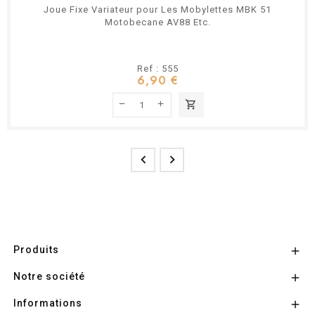
Joue Fixe Variateur pour Les Mobylettes MBK 51
Motobecane AV88 Etc.
Ref : 555
6,90 €
shopping_cart


Produits

Notre société

Informations
