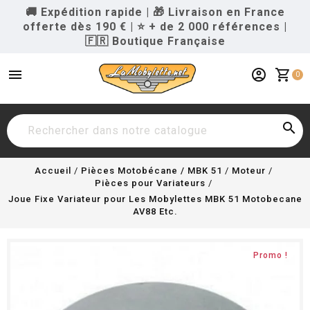
🚚 Expédition rapide
|
🎁 Livraison en France
offerte dès 190 €
|
⭐ + de 2 000 références
|
🇫🇷 Boutique Française
menu
account_circle
shopping_cart
0

Accueil
Pièces Motobécane / MBK 51
Moteur
Pièces pour Variateurs
Joue Fixe Variateur pour Les Mobylettes MBK 51 Motobecane
AV88 Etc.
Promo !