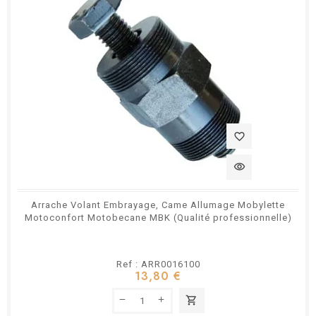
favorite_border
visibility
Arrache Volant Embrayage, Came Allumage Mobylette
Motoconfort Motobecane MBK (Qualité professionnelle)
Ref : ARR0016100
13,80 €
shopping_cart