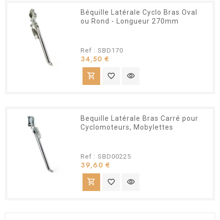
Béquille Latérale Cyclo Bras Oval
ou Rond - Longueur 270mm
Ref : SBD170
Prix
34,50 €
shopping_cart
favorite_border
visibility
Bequille Latérale Bras Carré pour
Cyclomoteurs, Mobylettes
Ref : SBD00225
Prix
39,60 €
shopping_cart
favorite_border
visibility