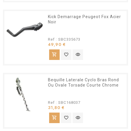
Kick Demarrage Peugeot Fox Acier
Noir
Ref : SBC335673
Prix
49,90 €
shopping_cart
favorite_border
visibility
Bequille Laterale Cyclo Bras Rond
Ou Ovale Torsade Courte Chrome
Ref : SBC168037
Prix
31,80 €
shopping_cart
favorite_border
visibility