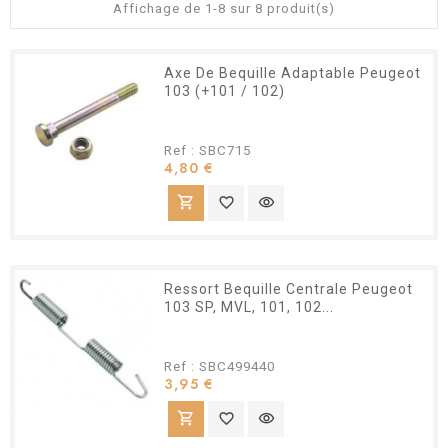
Affichage de 1-8 sur 8 produit(s)
Axe De Bequille Adaptable Peugeot
103 (+101 / 102)
Ref : SBC715
Prix
4,80 €
shopping_cart
favorite_border
visibility
Ressort Bequille Centrale Peugeot
103 SP, MVL, 101, 102...
Ref : SBC499440
Prix
3,95 €
shopping_cart
favorite_border
visibility