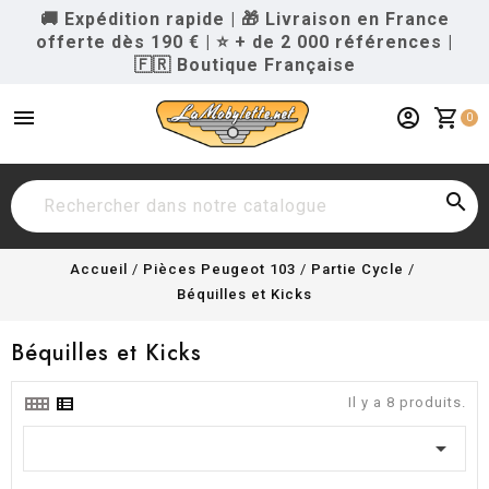
🚚 Expédition rapide
|
🎁 Livraison en France
offerte dès 190 €
|
⭐ + de 2 000 références
|
🇫🇷 Boutique Française
menu
account_circle
shopping_cart
0

Accueil
Pièces Peugeot 103
Partie Cycle
Béquilles et Kicks
Béquilles et Kicks
Il y a 8 produits.
