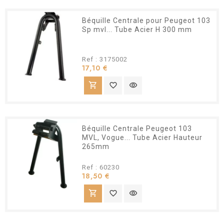
Béquille Centrale pour Peugeot 103
Sp mvl... Tube Acier H 300 mm
Ref : 3175002
Prix
17,10 €
shopping_cart
favorite_border
visibility
Béquille Centrale Peugeot 103
MVL, Vogue... Tube Acier Hauteur
265mm
Ref : 60230
Prix
18,50 €
shopping_cart
favorite_border
visibility