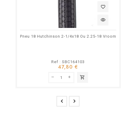
favorite_border
visibility
Pneu 18 Hutchinson 2-1/4x18 Ou 2.25-18 Vroom
Ref : SBC164103
47,80 €
shopping_cart

