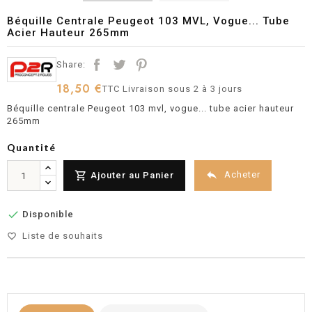
Béquille Centrale Peugeot 103 MVL, Vogue... Tube
Acier Hauteur 265mm
Share:
18,50 €
TTC
Livraison sous 2 à 3 jours
Béquille centrale Peugeot 103 mvl, vogue... tube acier hauteur
265mm
Quantité


Acheter
Ajouter au Panier

Disponible
Liste de souhaits
favorite_border