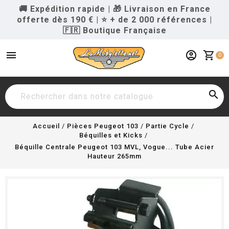
🚚 Expédition rapide
|
🎁 Livraison en France
offerte dès 190 €
|
⭐ + de 2 000 références
|
🇫🇷 Boutique Française
menu
account_circle
shopping_cart
0

Accueil
Pièces Peugeot 103
Partie Cycle
Béquilles et Kicks
Béquille Centrale Peugeot 103 MVL, Vogue... Tube Acier
Hauteur 265mm