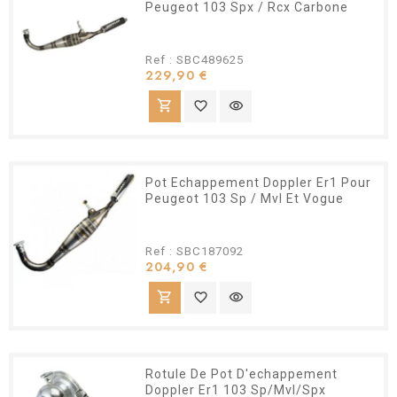
Peugeot 103 Spx / Rcx Carbone
Ref : SBC489625
Prix
229,90 €
shopping_cart
favorite_border
visibility
Pot Echappement Doppler Er1 Pour
Peugeot 103 Sp / Mvl Et Vogue
Ref : SBC187092
Prix
204,90 €
shopping_cart
favorite_border
visibility
Rotule De Pot D'echappement
Doppler Er1 103 Sp/Mvl/Spx