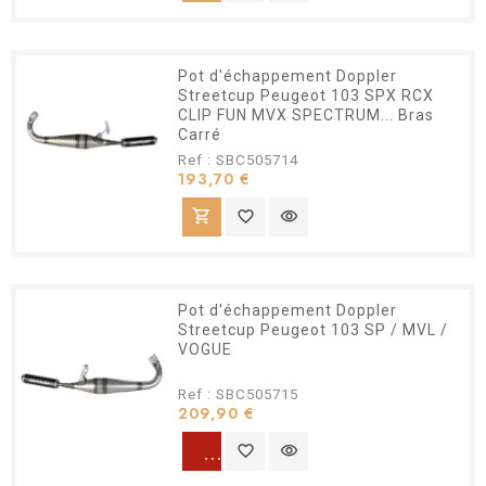
Pot d'échappement Doppler
Streetcup Peugeot 103 SPX RCX
CLIP FUN MVX SPECTRUM... Bras
Carré
Ref : SBC505714
Prix
193,70 €
shopping_cart
favorite_border
visibility
Pot d'échappement Doppler
Streetcup Peugeot 103 SP / MVL /
VOGUE
Ref : SBC505715
Prix
209,90 €
warning
favorite_border
visibility