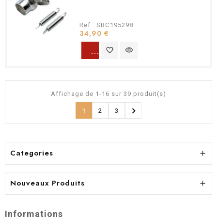
Ref : SBC195298
Prix
34,90 €
warning
favorite_border
visibility
Affichage de 1-16 sur 39 produit(s)

1
2
3
Categories

Nouveaux Produits

Informations