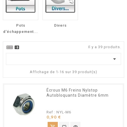
Pots
Divers
d'échappement...
Il y a 39 produits.

Affichage de 1-16 sur 39 produit(s)
Écrous M6 Freins Nylstop
Autobloquants Diamètre 6mm
Ref : NYL-M6
Prix
0,90 €
shopping_cart
favorite_border
visibility