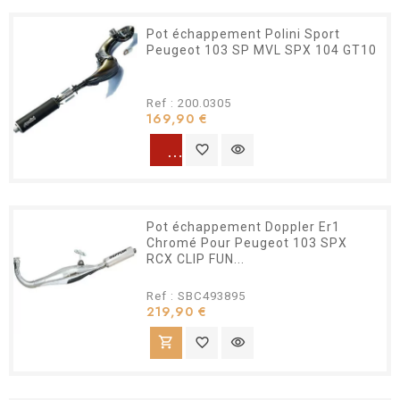
Pot échappement Polini Sport
Peugeot 103 SP MVL SPX 104 GT10
Ref : 200.0305
Prix
169,90 €
warning
favorite_border
visibility
Pot échappement Doppler Er1
Chromé Pour Peugeot 103 SPX
RCX CLIP FUN...
Ref : SBC493895
Prix
219,90 €
shopping_cart
favorite_border
visibility