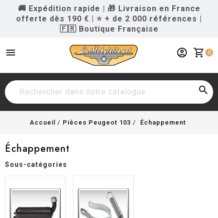
🚚 Expédition rapide
|
🎁 Livraison en France
offerte dès 190 €
|
⭐ + de 2 000 références
|
🇫🇷 Boutique Française
menu
account_circle
shopping_cart
0

Accueil
Pièces Peugeot 103
Échappement
Échappement
Sous-catégories