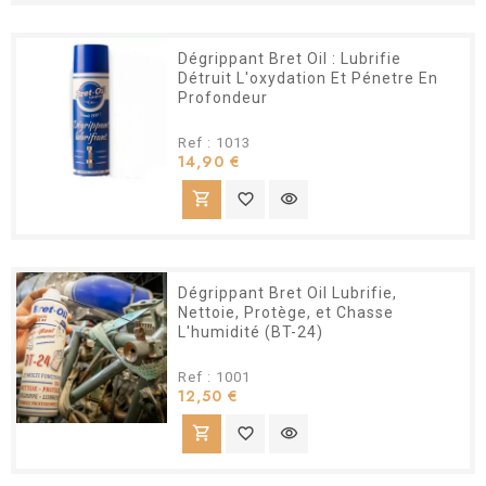
Dégrippant Bret Oil : Lubrifie
Détruit L'oxydation Et Pénetre En
Profondeur
Ref : 1013
Prix
14,90 €
shopping_cart
favorite_border
visibility
Dégrippant Bret Oil Lubrifie,
Nettoie, Protège, et Chasse
L'humidité (BT-24)
Ref : 1001
Prix
12,50 €
shopping_cart
favorite_border
visibility