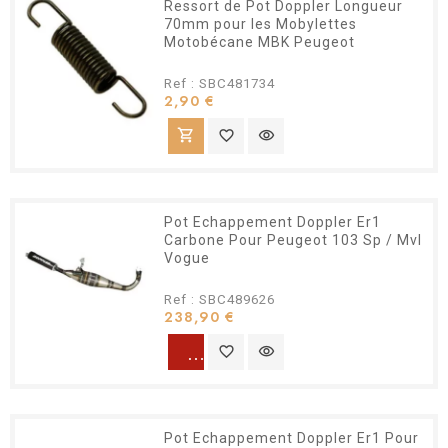
Ressort de Pot Doppler Longueur
70mm pour les Mobylettes
Motobécane MBK Peugeot
Ref : SBC481734
Prix
2,90 €
shopping_cart
favorite_border
visibility
Pot Echappement Doppler Er1
Carbone Pour Peugeot 103 Sp / Mvl
Vogue
Ref : SBC489626
Prix
238,90 €
warning
favorite_border
visibility
Pot Echappement Doppler Er1 Pour