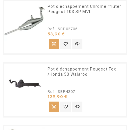
Pot d'échappement Chromé "flûte"
Peugeot 103 SP MVL
Ref : SBD02705
Prix
53,90 €
shopping_cart
favorite_border
visibility
Pot d'échappement Peugeot Fox
/Honda 50 Walaroo
Ref : SBP4207
Prix
129,90 €
shopping_cart
favorite_border
visibility