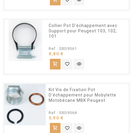
Collier Pot D'échappement avec
Support pour Peugeot 103, 102,
101
Ref : SBD9361
Prix
8,80 €
shopping_cart
favorite_border
visibility
Kit Vis de Fixation Pot
D'échappement pour Mobylette
Motobécane MBK Peugeot
Ref : SBD9364
Prix
5,90 €
shopping_cart
favorite_border
visibility