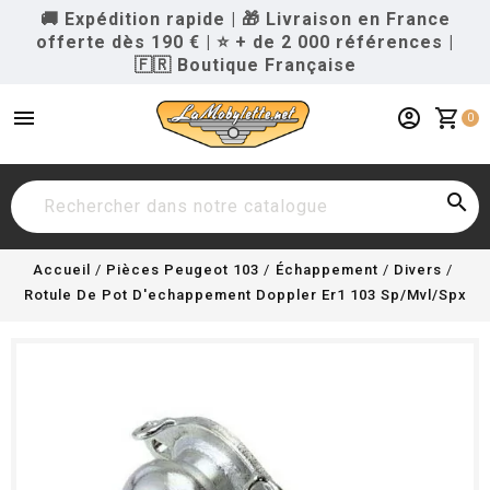
🚚 Expédition rapide
|
🎁 Livraison en France
offerte dès 190 €
|
⭐ + de 2 000 références
|
🇫🇷 Boutique Française
menu
account_circle
shopping_cart
0

Accueil
Pièces Peugeot 103
Échappement
Divers
Rotule De Pot D'echappement Doppler Er1 103 Sp/Mvl/Spx