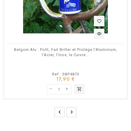
favorite_border
visibility
Belgom Alu : Polit, Fait Briller et Protège l'Aluminium,
l'Acier, l'Inox, le Cuivre...
Ref : SBP4873
17,90 €
shopping_cart

