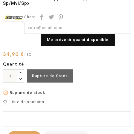
Sp/Mvl/Spx
Share:
Me prévenir quand disponible
34,90 €
TTC
Quantité
Rupture de Stock

Rupture de stock
Liste de souhaits
favorite_border