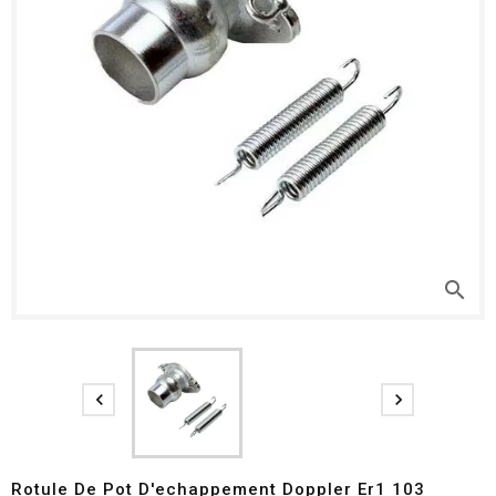
search


Rotule De Pot D'echappement Doppler Er1 103