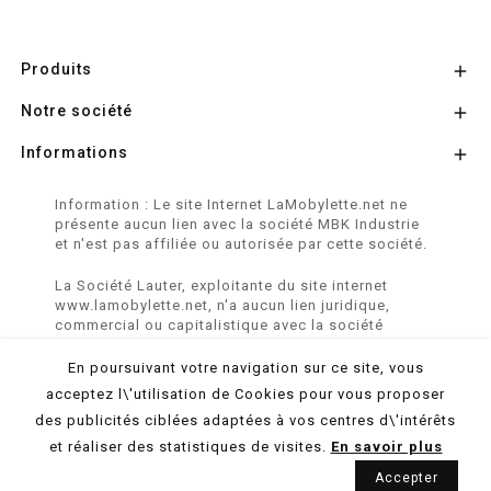
Produits

Notre société

Informations

Information : Le site Internet LaMobylette.net ne
présente aucun lien avec la société MBK Industrie
et n'est pas affiliée ou autorisée par cette société.
La Société Lauter, exploitante du site internet
www.lamobylette.net, n'a aucun lien juridique,
commercial ou capitalistique avec la société
SINBAR - Groupe Easybike - propriétaire des
marques SOLEX, VELOSOLEX, SOLEXINE et E-
En poursuivant votre navigation sur ce site, vous
SOLEX.
acceptez l\'utilisation de Cookies pour vous proposer
des publicités ciblées adaptées à vos centres d\'intérêts
© 2026 LaMobylette.Net - Réalisation :
ProduNet Informatique
et réaliser des statistiques de visites.
En savoir plus
Accepter