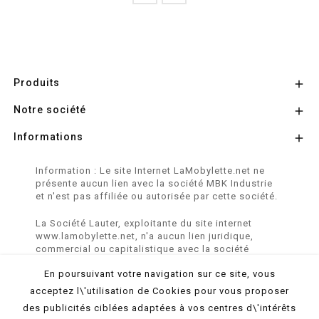
Produits

Notre société

Informations

Information : Le site Internet LaMobylette.net ne
présente aucun lien avec la société MBK Industrie
et n'est pas affiliée ou autorisée par cette société.
La Société Lauter, exploitante du site internet
www.lamobylette.net, n'a aucun lien juridique,
commercial ou capitalistique avec la société
SINBAR - Groupe Easybike - propriétaire des
En poursuivant votre navigation sur ce site, vous
marques SOLEX, VELOSOLEX, SOLEXINE et E-
SOLEX.
acceptez l\'utilisation de Cookies pour vous proposer
des publicités ciblées adaptées à vos centres d\'intérêts
© 2026 LaMobylette.Net - Réalisation :
ProduNet Informatique