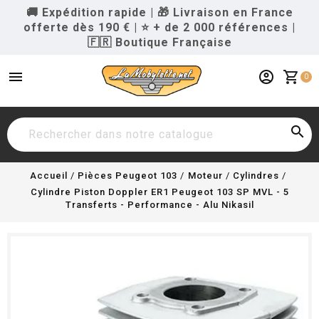
🚚 Expédition rapide
|
🎁 Livraison en France
offerte dès 190 €
|
⭐ + de 2 000 références
|
🇫🇷 Boutique Française
menu
account_circle
shopping_cart
0

Accueil
Pièces Peugeot 103
Moteur
Cylindres
Cylindre Piston Doppler ER1 Peugeot 103 SP MVL - 5
Transferts - Performance - Alu Nikasil