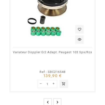
favorite_border
visibility
Variateur Doppler Er2 Adapt. Peugeot 103 Spx/Rcx
Ref : SBC216548
139,90 €
shopping_cart

