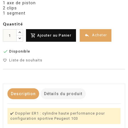
1 axe de piston
2 clips
1 segment
Quantité


Acheter
Ajouter au Panier

Disponible
Liste de souhaits
favorite_border
Description
Détails du produit
✔️ Doppler ER1 : cylindre haute performance pour
configuration sportive Peugeot 103