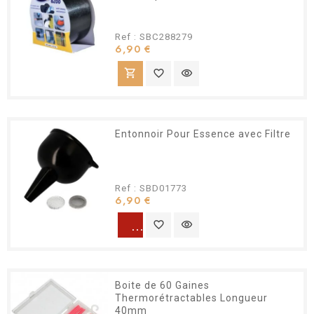
Ref : SBC288279
Prix
6,90 €
shopping_cart
favorite_border
visibility
Entonnoir Pour Essence avec Filtre
Ref : SBD01773
Prix
6,90 €
warning
favorite_border
visibility
Boite de 60 Gaines
Thermorétractables Longueur
40mm