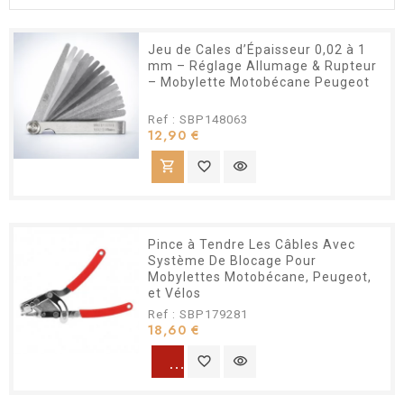
Jeu de Cales d’Épaisseur 0,02 à 1
mm – Réglage Allumage & Rupteur
– Mobylette Motobécane Peugeot
Ref : SBP148063
Prix
12,90 €
shopping_cart
favorite_border
visibility
Pince à Tendre Les Câbles Avec
Système De Blocage Pour
Mobylettes Motobécane, Peugeot,
et Vélos
Ref : SBP179281
Prix
18,60 €
warning
favorite_border
visibility