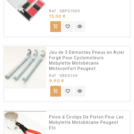
Ref : SBP27639
Prix
15,00 €
shopping_cart
favorite_border
visibility
Jeu de 3 Démontes Pneus en Acier
Forgé Pour Cyclomoteurs
Mobylette Motobécane
Motoconfort Peugeot
Ref : SBD6134
Prix
9,90 €
shopping_cart
favorite_border
visibility
Pince à Circlips De Piston Pour Les
Mobylette Motobécane Peugeot
Etc.