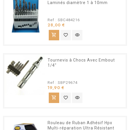
Laminés diamètre 1 à 10mm
Ref : SBC484216
Prix
28,00 €
shopping_cart
favorite_border
visibility
Tournevis à Chocs Avec Embout
1/4"
Ref : SBP29674
Prix
19,90 €
shopping_cart
favorite_border
visibility
Rouleau de Ruban Adhésif Hpx
Multi-réparation Ultra Résistant