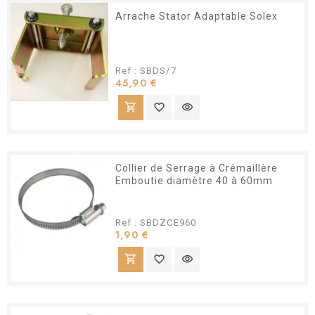
Arrache Stator Adaptable Solex
Ref : SBDS/7
Prix
45,90 €
shopping_cart
favorite_border
visibility
Collier de Serrage à Crémaillère
Emboutie diamètre 40 à 60mm
Ref : SBDZCE960
Prix
1,90 €
shopping_cart
favorite_border
visibility