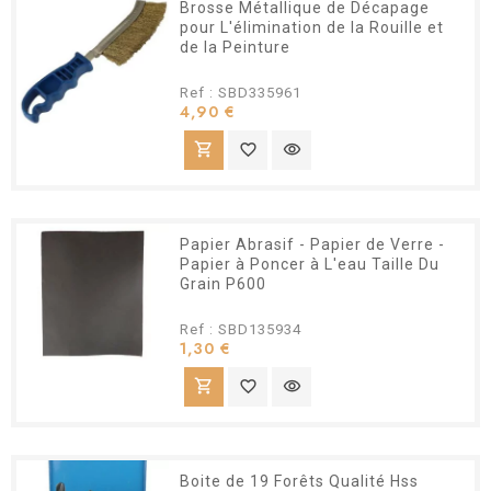
Brosse Métallique de Décapage
pour L'élimination de la Rouille et
de la Peinture
Ref : SBD335961
Prix
4,90 €
shopping_cart
favorite_border
visibility
Papier Abrasif - Papier de Verre -
Papier à Poncer à L'eau Taille Du
Grain P600
Ref : SBD135934
Prix
1,30 €
shopping_cart
favorite_border
visibility
Boite de 19 Forêts Qualité Hss