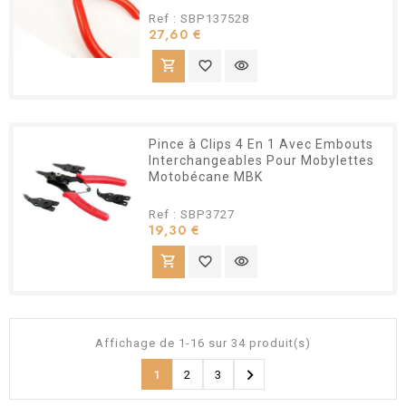
Ref : SBP137528
Prix
27,60 €
shopping_cart
favorite_border
visibility
Pince à Clips 4 En 1 Avec Embouts
Interchangeables Pour Mobylettes
Motobécane MBK
Ref : SBP3727
Prix
19,30 €
shopping_cart
favorite_border
visibility
Affichage de 1-16 sur 34 produit(s)

1
2
3