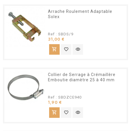
Arrache Roulement Adaptable
Solex
Ref : SBDS/9
Prix
31,00 €
shopping_cart
favorite_border
visibility
Collier de Serrage à Crémaillère
Emboutie diamètre 25 à 40 mm
Ref : SBDZCE940
Prix
1,90 €
shopping_cart
favorite_border
visibility