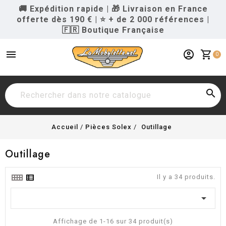
🚚 Expédition rapide
|
🎁 Livraison en France
offerte dès 190 €
|
⭐ + de 2 000 références
|
🇫🇷 Boutique Française
menu
account_circle
shopping_cart
0

Accueil
Pièces Solex
Outillage
Outillage
Il y a 34 produits.

Affichage de 1-16 sur 34 produit(s)