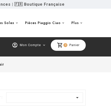
ences
|
🇫🇷 Boutique Française
es Solex
Pièces Piaggio Ciao
Plus
account_circle
shopping_cart
Mon Compte
expand_more
Panier
0
air

 :