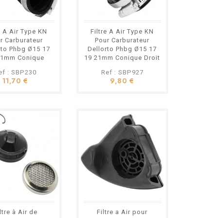
e A Air Type KN
Filtre A Air Type KN
r Carburateur
Pour Carburateur
rto Phbg Ø15 17
Dellorto Phbg Ø15 17
21mm Conique
19 21mm Conique Droit
Coude
ef : SBP230
Ref : SBP927
11,70 €
9,80 €
ltre à Air de
Filtre a Air pour