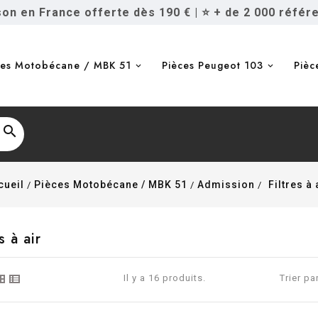
ison en France offerte dès 190 €
|
⭐ + de 2 000 référ
ces Motobécane / MBK 51
Pièces Peugeot 103
Pièc

cueil
Pièces Motobécane / MBK 51
Admission
Filtres à 
s à air
Il y a 16 produits.
Trier par