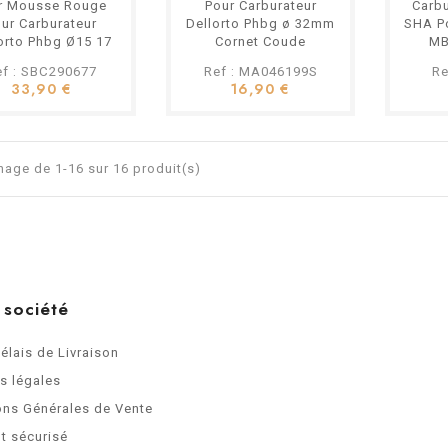
r Mousse Rouge
Pour Carburateur
Carbu
ur Carburateur
Dellorto Phbg ø 32mm
SHA P
orto Phbg Ø15 17
Cornet Coude
MB
21mm Conique...
ef : SBC290677
Ref : MA046199S
Re
33,90 €
16,90 €
hage de 1-16 sur 16 produit(s)
 société
Délais de Livraison
s légales
ons Générales de Vente
t sécurisé