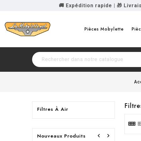
🚚 Expédition rapide
|
🎁 Livra
Pièces Mobylette
Piè
Ac
Filtre
Filtres À Air


Nouveaux Produits