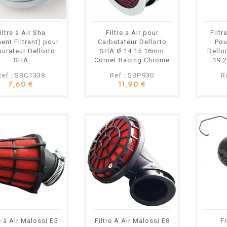
iltre à Air Sha
Filtre a Air pour
Filtr
ent Filtrant) pour
Carbutateur Dellorto
Pou
burateur Dellorto
SHA Ø 14 15 16mm
Dello
SHA
Cornet Racing Chrome
19 
Ref : SBC1338
Ref : SBP930
R
7,60 €
11,90 €
e à Air Malossi E5
Filtre A Air Malossi E8
Fi