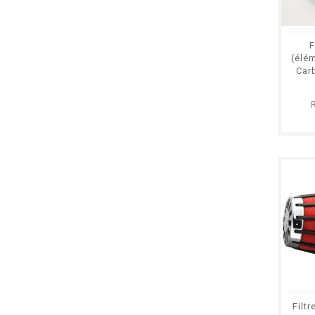
F
(élém
Car
Filtr