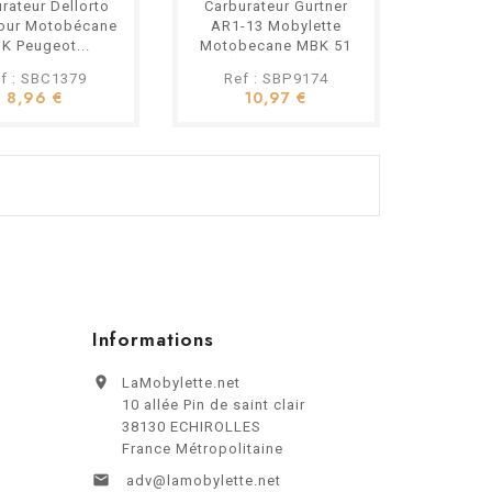
rateur Dellorto
Carburateur Gurtner
our Motobécane
AR1-13 Mobylette
K Peugeot...
Motobecane MBK 51
(sans La Vis)
f : SBC1379
Ref : SBP9174
8,96 €
10,97 €
Informations

LaMobylette.net
10 allée Pin de saint clair
38130 ECHIROLLES
France Métropolitaine

adv@lamobylette.net