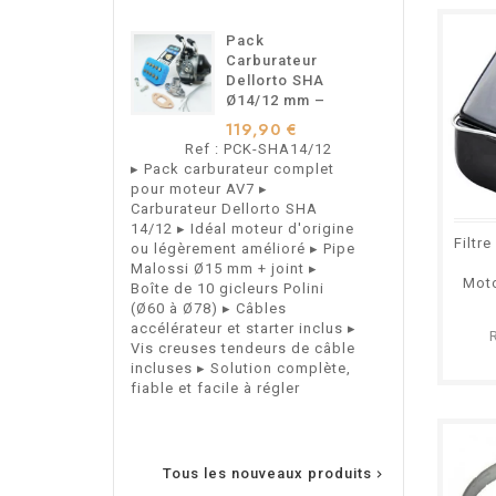
Pack
S
Carburateur
C
Dellorto SHA
A
Ø14/12 mm –
M
Pour
M
119,90 €
9
Motobécane
M
Ref : PCK-SHA14/12
Ref 
Motoconfort –
M
▸ Pack carburateur complet
Support de Ca
AV7
A
pour moteur AV7 ▸
Arrière Type 
Carburateur Dellorto SHA
Mobylettes Mo
14/12 ▸ Idéal moteur d'origine
Motobécane AV
Filtr
ou légèrement amélioré ▸ Pipe
Malossi Ø15 mm + joint ▸
Mot
Boîte de 10 gicleurs Polini
(Ø60 à Ø78) ▸ Câbles
accélérateur et starter inclus ▸
Vis creuses tendeurs de câble
incluses ▸ Solution complète,
fiable et facile à régler
Tous les nouveaux produits
