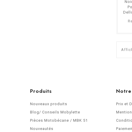
Noi
Po
Dell
19 
R
Affic
Produits
Notre
Nouveaux produits
Prix et 
Blog/ Conseils Mobylette
Mention
Pièces Motobécane / MBK 51
Conditi
Nouveautés
Paiemen