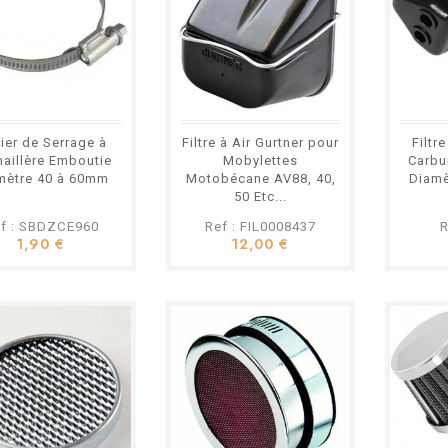
lier de Serrage à
Filtre à Air Gurtner pour
Filtr
aillère Emboutie
Mobylettes
Carbu
mètre 40 à 60mm
Motobécane AV88, 40,
Diamè
50 Etc...
f : SBDZCE960
Ref : FIL0008437
R
1,90 €
12,00 €