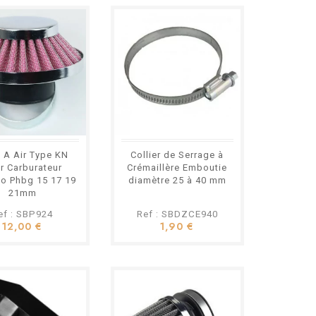
Variateur Lauter
Racing Peugeot
103 avec
Masselottes et
Embrayage
119,80 €
Allégés
f : LT500ALL
ter Racing Type :
rformance allégé
: Allégées
Billes allégées
e A Air Type KN
Collier de Serrage à
é : Peugeot 103 /
r Carburateur
Crémaillère Emboutie
T10 à variateur
to Phbg 15 17 19
diamètre 25 à 40 mm
 Moteur préparé ou
21mm
tage : Prêt à
ef : SBP924
Ref : SBDZCE940
12,00 €
1,90 €