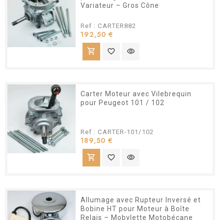
Variateur – Gros Cône
Ref : CARTER882
Prix
192,50 €
shopping_cart
favorite_border
visibility
Carter Moteur avec Vilebrequin
pour Peugeot 101 / 102
Ref : CARTER-101/102
Prix
189,50 €
shopping_cart
favorite_border
visibility
Allumage avec Rupteur Inversé et
Bobine HT pour Moteur à Boîte
Relais – Mobylette Motobécane