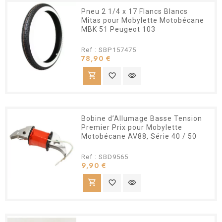
Pneu 2 1/4 x 17 Flancs Blancs
Mitas pour Mobylette Motobécane
MBK 51 Peugeot 103
Ref : SBP157475
Prix
78,90 €
shopping_cart
favorite_border
visibility
Bobine d’Allumage Basse Tension
Premier Prix pour Mobylette
Motobécane AV88, Série 40 / 50
Ref : SBD9565
Prix
9,90 €
shopping_cart
favorite_border
visibility