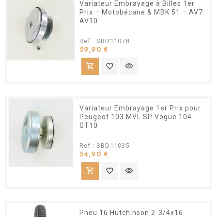
Variateur Embrayage à Billes 1er
Prix – Motobécane & MBK 51 – AV7
AV10
Ref : SBD11078
Prix
59,90 €
shopping_cart
favorite_border
visibility
Variateur Embrayage 1er Prix pour
Peugeot 103 MVL SP Vogue 104
GT10
Ref : SBD11035
Prix
54,90 €
shopping_cart
favorite_border
visibility
Pneu 16 Hutchinson 2-3/4x16