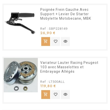
Poignée Frein Gauche Avec
Support + Levier De Starter
Mobylette Motobecane, MBK
Ref : SBP228149
Prix
26,90 €
shopping_cart
favorite_border
visibility
Variateur Lauter Racing Peugeot
103 avec Masselottes et
Embrayage Allégés
Ref : LT500ALL
Prix
119,80 €
shopping_cart
favorite_border
visibility