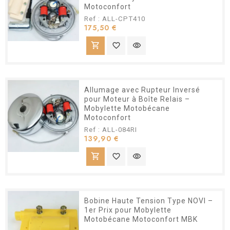
Motoconfort
Ref : ALL-CPT410
Prix
175,50 €
shopping_cart
favorite_border
visibility
Allumage avec Rupteur Inversé
pour Moteur à Boîte Relais –
Mobylette Motobécane
Motoconfort
Ref : ALL-084RI
Prix
139,90 €
shopping_cart
favorite_border
visibility
Bobine Haute Tension Type NOVI –
1er Prix pour Mobylette
Motobécane Motoconfort MBK