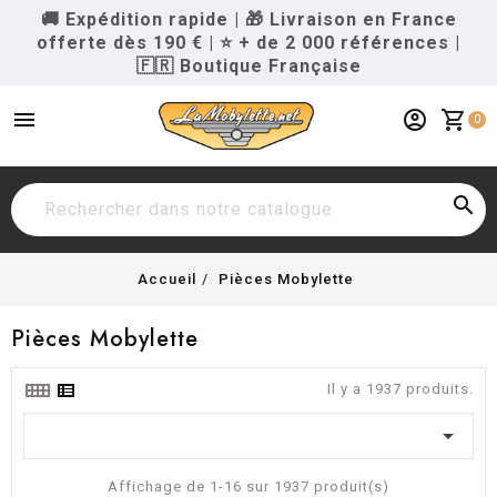
🚚 Expédition rapide
|
🎁 Livraison en France
offerte dès 190 €
|
⭐ + de 2 000 références
|
🇫🇷 Boutique Française
menu
account_circle
shopping_cart
0

Accueil
Pièces Mobylette
Pièces Mobylette
Il y a 1937 produits.

Affichage de 1-16 sur 1937 produit(s)