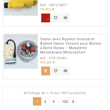
Ref : SBP216877
Prix
19,90 €
warning
favorite_border
visibility
Stator avec Rupteur Inversé et
Bobine Haute Tension pour Moteur
à Boîte Relais – Mobylette
Motobécane Motoconfort
Ref : STR-345AC
Prix
99,00 €
shopping_cart
favorite_border
visibility
Affichage de 1-16 sur 1937 produit(s)

…
1
2
3
122