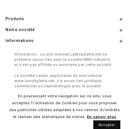
Produits

Notre société

Informations

Information : Le site Internet LaMobylette.net ne
présente aucun lien avec la société MBK Industrie
et n'est pas affiliée ou autorisée par cette société.
La Société Lauter, exploitante du site internet
www.lamobylette.net, n'a aucun lien juridique,
commercial ou capitalistique avec la société
SINBAR - Groupe Easybike - propriétaire des
En poursuivant votre navigation sur ce site, vous
marques SOLEX, VELOSOLEX, SOLEXINE et E-
SOLEX.
acceptez l\'utilisation de Cookies pour vous proposer
des publicités ciblées adaptées à vos centres d\'intérêts
© 2026 LaMobylette.Net - Réalisation :
ProduNet Informatique
et réaliser des statistiques de visites.
En savoir plus
Accepter