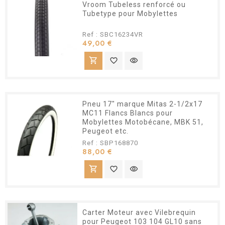
Vroom Tubeless renforcé ou
Tubetype pour Mobylettes
Ref : SBC16234VR
Prix
49,00 €
shopping_cart
favorite_border
visibility
Pneu 17" marque Mitas 2-1/2x17
MC11 Flancs Blancs pour
Mobylettes Motobécane, MBK 51,
Peugeot etc.
Ref : SBP168870
Prix
88,00 €
shopping_cart
favorite_border
visibility
Carter Moteur avec Vilebrequin
pour Peugeot 103 104 GL10 sans