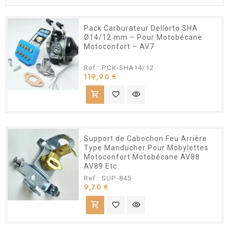
Pack Carburateur Dellorto SHA
Ø14/12 mm – Pour Motobécane
Motoconfort – AV7
Ref : PCK-SHA14/12
Prix
119,90 €
shopping_cart
favorite_border
visibility
Support de Cabochon Feu Arrière
Type Manducher Pour Mobylettes
Motoconfort Motobécane AV88
AV89 Etc.
Ref : SUP-845
Prix
9,70 €
shopping_cart
favorite_border
visibility