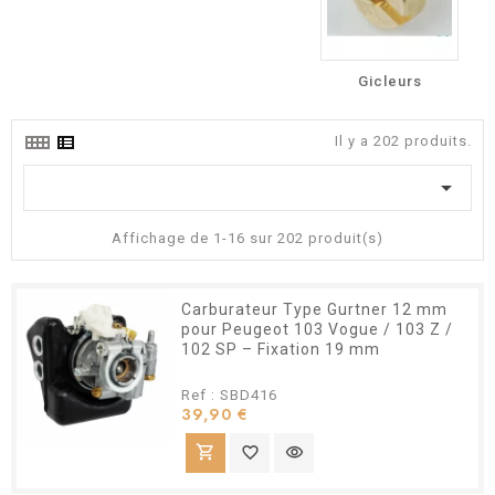
Gicleurs
Il y a 202 produits.

Affichage de 1-16 sur 202 produit(s)
Carburateur Type Gurtner 12 mm
pour Peugeot 103 Vogue / 103 Z /
102 SP – Fixation 19 mm
Ref : SBD416
Prix
39,90 €
shopping_cart
favorite_border
visibility