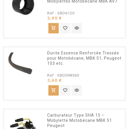
Mobylettes Motobécane MBK AV7
Ref : SBD6120
Prix
2,90 €
shopping_cart
favorite_border
visibility
Durite Essence Renforcée Tressée
pour Motobécane, MBK 51, Peugeot
103 etc.
Ref : SBD098560
Prix
3,60 €
shopping_cart
favorite_border
visibility
Carburateur Type SHA 15 –
Mobylette Motobécane MBK 51
Peugeot