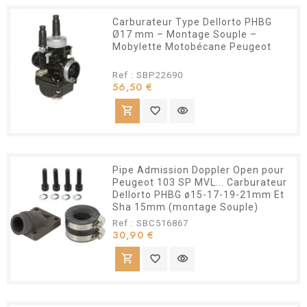
Carburateur Type Dellorto PHBG
Ø17 mm – Montage Souple –
Mobylette Motobécane Peugeot
Ref : SBP22690
Prix
56,50 €
shopping_cart
favorite_border
visibility
Pipe Admission Doppler Open pour
Peugeot 103 SP MVL... Carburateur
Dellorto PHBG ø15-17-19-21mm Et
Sha 15mm (montage Souple)
Ref : SBC516867
Prix
30,90 €
shopping_cart
favorite_border
visibility