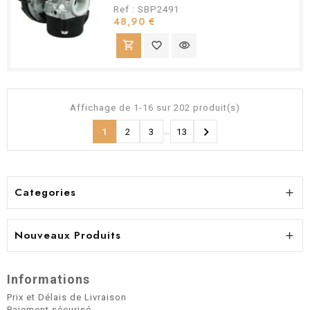
Ref : SBP2491
Prix
48,90 €
shopping_cart
favorite_border
visibility
Affichage de 1-16 sur 202 produit(s)

…
1
2
3
13
Categories

Nouveaux Produits

Informations
Prix et Délais de Livraison
Paiement sécurisé