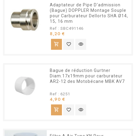
Adaptateur de Pipe D'admission
(Bague) DOPPLER Montage Souple
pour Carburateur Dellorto SHA Ø14,
15, 16 mm
Ref : SBC491146
Prix
8,20 €
shopping_cart
favorite_border
visibility
Bague de réduction Gurtner
Diam.17x19mm pour carburateur
AR2-12 des Motobécane MBK AV7
Ref : 6251
Prix
4,90 €
shopping_cart
favorite_border
visibility