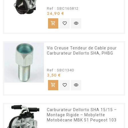
Ref : SBC165812
Prix
24,90 €
shopping_cart
favorite_border
visibility
Vis Creuse Tendeur de Cable pour
Carburateur Dellorto SHA, PHBG
Ref : SBC1340
Prix
3,50 €
shopping_cart
favorite_border
visibility
Carburateur Dellorto SHA 15/15 –
Montage Rigide – Mobylette
Motobécane MBK 51 Peugeot 103