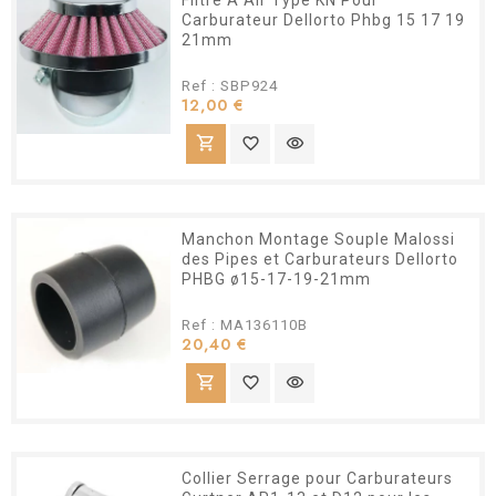
Filtre A Air Type KN Pour
Carburateur Dellorto Phbg 15 17 19
21mm
Ref : SBP924
Prix
12,00 €
shopping_cart
favorite_border
visibility
Manchon Montage Souple Malossi
des Pipes et Carburateurs Dellorto
PHBG ø15-17-19-21mm
Ref : MA136110B
Prix
20,40 €
shopping_cart
favorite_border
visibility
Collier Serrage pour Carburateurs