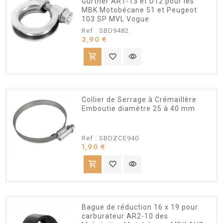
Gurtner AR1-13 et D12 pour les
MBK Motobécane 51 et Peugeot
103 SP MVL Vogue
Ref : SBD9482
Prix
3,90 €
shopping_cart
favorite_border
visibility
Collier de Serrage à Crémaillère
Emboutie diamètre 25 à 40 mm
Ref : SBDZCE940
Prix
1,90 €
shopping_cart
favorite_border
visibility
Bague de réduction 16 x 19 pour
carburateur AR2-10 des