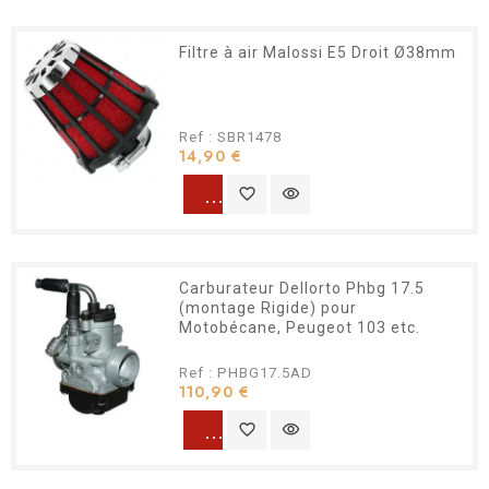
Filtre à air Malossi E5 Droit Ø38mm
Ref : SBR1478
Prix
14,90 €
warning
favorite_border
visibility
Carburateur Dellorto Phbg 17.5
(montage Rigide) pour
Motobécane, Peugeot 103 etc.
Ref : PHBG17.5AD
Prix
110,90 €
warning
favorite_border
visibility