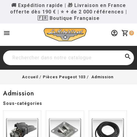
🚚 Expédition rapide
|
🎁 Livraison en France
offerte dès 190 €
|
⭐ + de 2 000 références
|
🇫🇷 Boutique Française
menu
account_circle
shopping_cart
0

Accueil
Pièces Peugeot 103
Admission
Admission
Sous-catégories