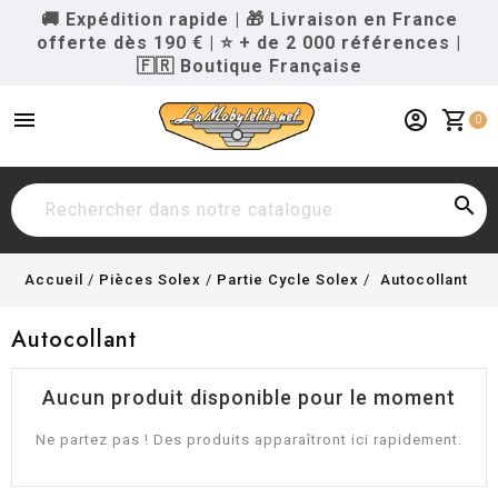
🚚 Expédition rapide
|
🎁 Livraison en France
offerte dès 190 €
|
⭐ + de 2 000 références
|
🇫🇷 Boutique Française
menu
account_circle
shopping_cart
0

Accueil
Pièces Solex
Partie Cycle Solex
Autocollant
Autocollant
Aucun produit disponible pour le moment
Ne partez pas ! Des produits apparaîtront ici rapidement.