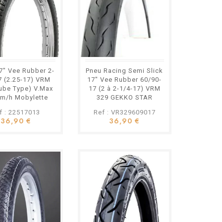
7" Vee Rubber 2-
Pneu Racing Semi Slick
7 (2.25-17) VRM
17" Vee Rubber 60/90-
ube Type) V.Max
17 (2 à 2-1/4-17) VRM
m/h Mobylette
329 GEKKO STAR
51 Peugeot...
Racing V.Max...
f : 22517013
Ref : VR329609017
36,90 €
36,90 €