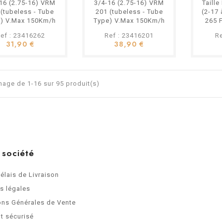
16 (2.75-16) VRM
3/4-16 (2.75-16) VRM
Taill
 (tubeless - Tube
201 (tubeless - Tube
(2-17
) V.Max 150Km/h
Type) V.Max 150Km/h
265 
bylette MBK...
Mobylette MBK...
V.M
ef : 23416262
Ref : 23416201
R
31,90 €
38,90 €
hage de 1-16 sur 95 produit(s)
 société
Délais de Livraison
s légales
ons Générales de Vente
t sécurisé