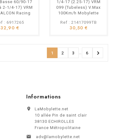
e Basse 60/90-17
1/4-17 (2.25-17) VRM
 à 2-1/4-17) VRM
099 (Tubeless) V.Max
FALCON Racing
100Km/h Mobylette
ax 150Km/h...
MBK 51 Peugeot...
ef : 6917265
Ref : 21417099TB
32,90 €
30,50 €

…
1
2
3
6
Informations

LaMobylette.net
10 allée Pin de saint clair
38130 ECHIROLLES
France Métropolitaine

adv@lamobylette.net