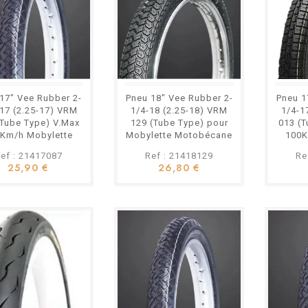
17" Vee Rubber 2-
Pneu 18" Vee Rubber 2-
Pneu 1
17 (2.25-17) VRM
1/4-18 (2.25-18) VRM
1/4-1
(Tube Type) V.Max
129 (Tube Type) pour
013 (T
Km/h Mobylette
Mobylette Motobécane
100K
K 51 Peugeot...
MBK Peugeot...
MBK 
ef : 21417087
Ref : 21418129
Re
25,90 €
26,80 €