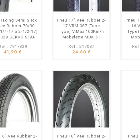
Racing Semi Slick
Pneu 17" Vee Rubber 2-
Pneu 1
Vee Rubber 70/90-
17 VRM 087 (Tube
16 
-1/4-17 à 2-1/2-17)
Type) V.Max 100Km/h
Type)
 329 GEKKO STAR
Mobylette MBK 51
Mob
Racing...
Peugeot 103...
Pe
Ref : 7917329
Ref : 217087
Ref
41,90 €
24,80 €
16" Vee Rubber 2-
Pneu 16" Vee Rubber 2-
Pneu 