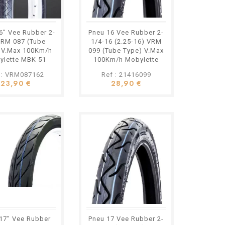
6" Vee Rubber 2-
Pneu 16 Vee Rubber 2-
VRM 087 (Tube
1/4-16 (2.25-16) VRM
 V.Max 100Km/h
099 (Tube Type) V.Max
ylette MBK 51
100Km/h Mobylette
ugeot 103...
MBK 51 Peugeot...
 : VRM087162
Ref : 21416099
23,90 €
28,90 €
17" Vee Rubber
Pneu 17 Vee Rubber 2-