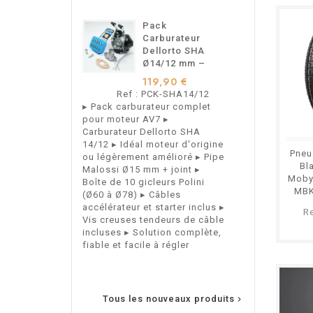
Pack
S
Carburateur
C
Dellorto SHA
A
Ø14/12 mm –
M
Pour
M
119,90 €
9
Motobécane
M
Ref : PCK-SHA14/12
Ref 
Motoconfort –
M
▸ Pack carburateur complet
Support de Ca
AV7
A
pour moteur AV7 ▸
Arrière Type 
Carburateur Dellorto SHA
Mobylettes Mo
14/12 ▸ Idéal moteur d'origine
Motobécane AV
Pneu
ou légèrement amélioré ▸ Pipe
Bl
Malossi Ø15 mm + joint ▸
Moby
Boîte de 10 gicleurs Polini
MBK
(Ø60 à Ø78) ▸ Câbles
accélérateur et starter inclus ▸
R
Vis creuses tendeurs de câble
incluses ▸ Solution complète,
fiable et facile à régler
Tous les nouveaux produits
