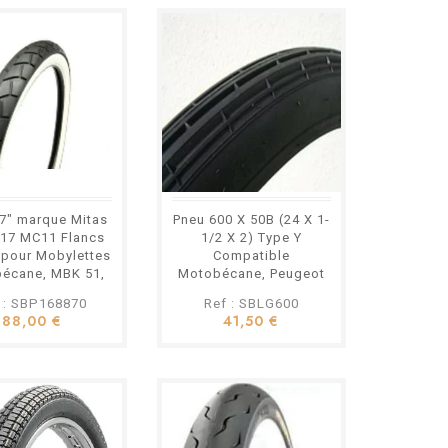
Variateur Lauter
Racing Peugeot
103 avec
Masselottes et
Embrayage
119,80 €
Allégés
f : LT500ALL
ter Racing Type :
rformance allégé
: Allégées
Billes allégées
7" marque Mitas
Pneu 600 X 50B (24 X 1-
é : Peugeot 103 /
x17 MC11 Flancs
1/2 X 2) Type Y
T10 à variateur
 pour Mobylettes
Compatible
 Moteur préparé ou
écane, MBK 51,
Motobécane, Peugeot
tage : Prêt à
eugeot etc.
Etc.
 : SBP168870
Ref : SBLG600
88,00 €
41,50 €