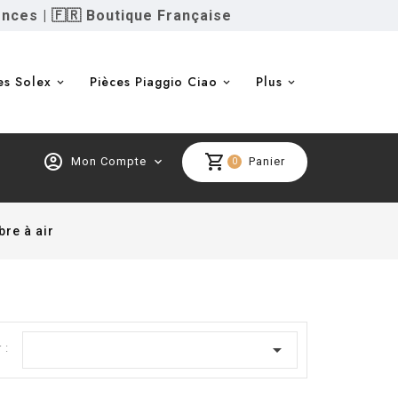
ences
|
🇫🇷 Boutique Française
es Solex
Pièces Piaggio Ciao
Plus
account_circle
shopping_cart
Mon Compte
expand_more
Panier
0
re à air

 :