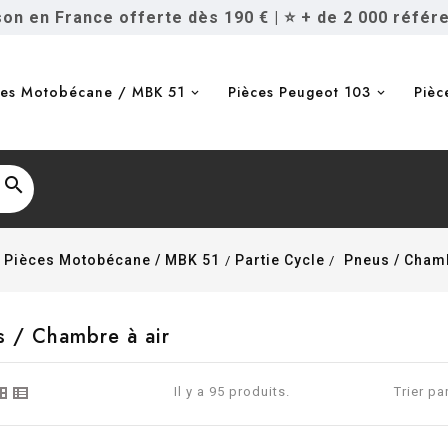
ison en France offerte dès 190 €
|
⭐ + de 2 000 référ
ces Motobécane / MBK 51
Pièces Peugeot 103
Pièc

Pièces Motobécane / MBK 51
Partie Cycle
Pneus / Chamb
 / Chambre à air
Il y a 95 produits.
Trier par