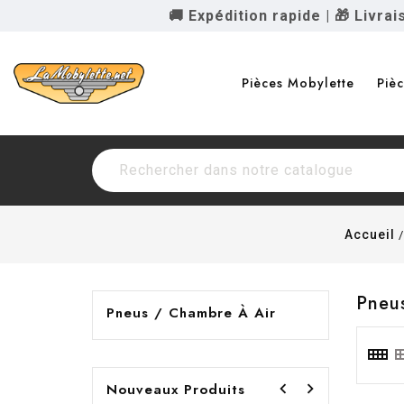
🚚 Expédition rapide
|
🎁 Livra
Pièces Mobylette
Piè
Accueil
Pneus
Pneus / Chambre À Air


Nouveaux Produits