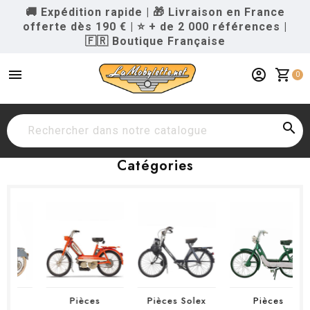
🚚 Expédition rapide
|
🎁 Livraison en France
offerte dès 190 €
|
⭐ + de 2 000 références
|
🇫🇷 Boutique Française
menu
account_circle
shopping_cart
0

Catégories
Pièces
Pièces Solex
Pièces