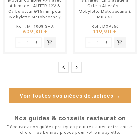
Moteur Complet AV7 avec
Variateur Embrayage à
Allumage LAUTER 12V &
Galets Allégés –
Carburateur Ø15 mm pour
Mobylette Motobécane &
Mobylette Motobécane /
MBK 51
Motoconfort
Ref : MT1008-SHA
Ref : DOP550
609,80 €
119,90 €
shopping_cart
shopping_cart


Voir toutes nos pièces détachées →
Nos guides & conseils restauration
Découvrez nos guides pratiques pour restaurer, entretenir et
choisir les bonnes pièces pour votre mobylette.