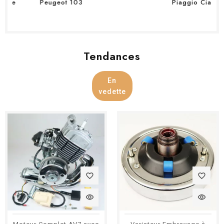
e
Peugeot 103
Piaggio Ciao
Tendances
En
vedette
favorite_border
favorite_border
visibility
visibility