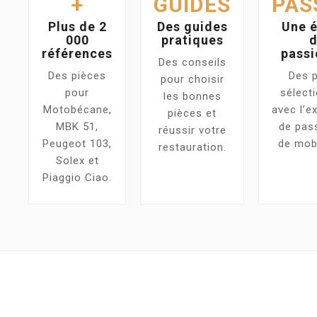
+
GUIDES
PAS
Plus de 2
Des guides
Une 
000
pratiques
références
pass
Des conseils
Des pièces
Des 
pour choisir
pour
sélect
les bonnes
Motobécane,
avec l’e
pièces et
MBK 51,
de pas
réussir votre
Peugeot 103,
de mob
restauration.
Solex et
Piaggio Ciao.