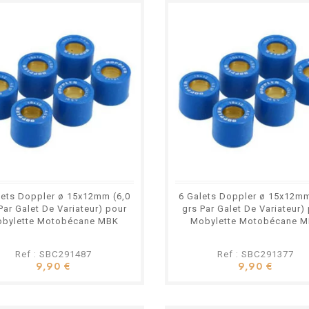
lets Doppler ø 15x12mm (6,0
6 Galets Doppler ø 15x12mm
Par Galet De Variateur) pour
grs Par Galet De Variateur)
bylette Motobécane MBK
Mobylette Motobécane 
Ref : SBC291487
Ref : SBC291377
9,90 €
9,90 €