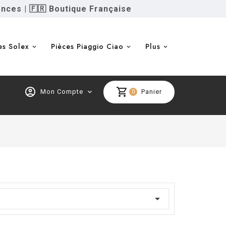
ences
|
🇫🇷 Boutique Française
es Solex
Pièces Piaggio Ciao
Plus
account_circle
shopping_cart
Mon Compte
expand_more
Panier
0
