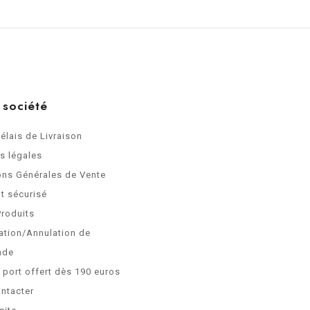
 société
Délais de Livraison
s légales
ons Générales de Vente
t sécurisé
Produits
ation/Annulation de
nde
e port offert dès 190 euros
ntacter