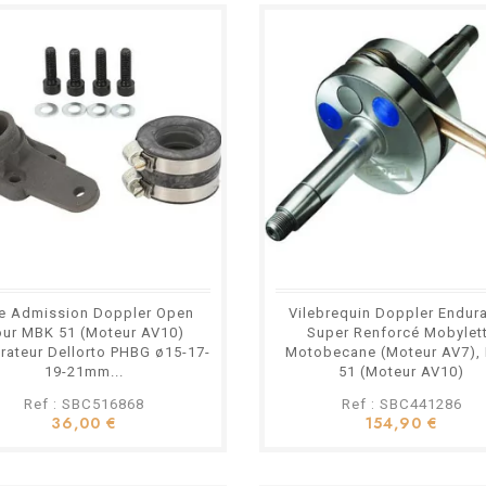
e Admission Doppler Open
Vilebrequin Doppler Endur
our MBK 51 (Moteur AV10)
Super Renforcé Mobylet
rateur Dellorto PHBG ø15-17-
Motobecane (Moteur AV7),
19-21mm...
51 (Moteur AV10)
Ref : SBC516868
Ref : SBC441286
36,00 €
154,90 €