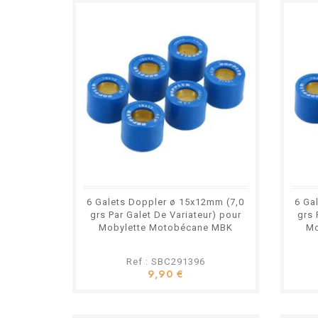
6 Galets Doppler ø 15x12mm (7,0
6 Ga
grs Par Galet De Variateur) pour
grs 
Mobylette Motobécane MBK
Mo
Ref : SBC291396
9,90 €