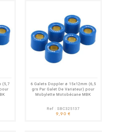
 (5,7
6 Galets Doppler ø 15x12mm (6,5
 pour
grs Par Galet De Variateur) pour
MBK
Mobylette Motobécane MBK
Ref : SBC325137
9,90 €