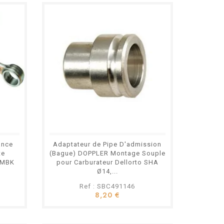
ance
Adaptateur de Pipe D'admission
te
(Bague) DOPPLER Montage Souple
 MBK
pour Carburateur Dellorto SHA
Ø14,...
Ref : SBC491146
8,20 €