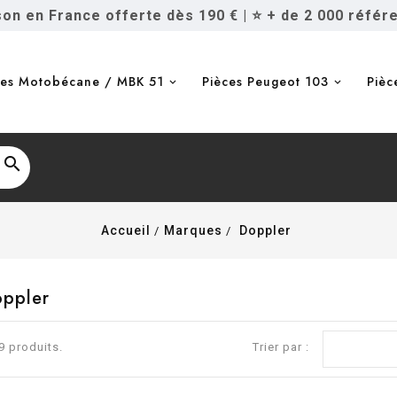
ison en France offerte dès 190 €
|
⭐ + de 2 000 référ
ces Motobécane / MBK 51
Pièces Peugeot 103
Pièc

Accueil
Marques
Doppler
oppler
79 produits.
Trier par :