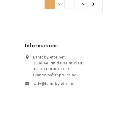

…
1
2
3
5
Informations

LaMobylette.net
10 allée Pin de saint clair
38130 ECHIROLLES
France Métropolitaine

adv@lamobylette.net