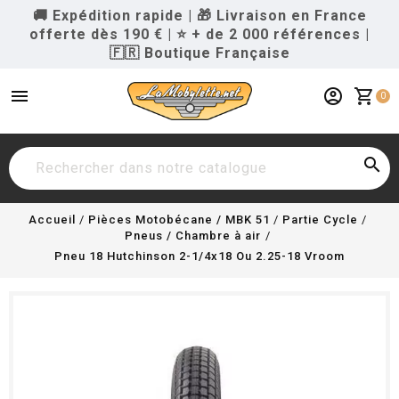
🚚 Expédition rapide
|
🎁 Livraison en France
offerte dès 190 €
|
⭐ + de 2 000 références
|
🇫🇷 Boutique Française
menu
account_circle
shopping_cart
0

Accueil
Pièces Motobécane / MBK 51
Partie Cycle
Pneus / Chambre à air
Pneu 18 Hutchinson 2-1/4x18 Ou 2.25-18 Vroom