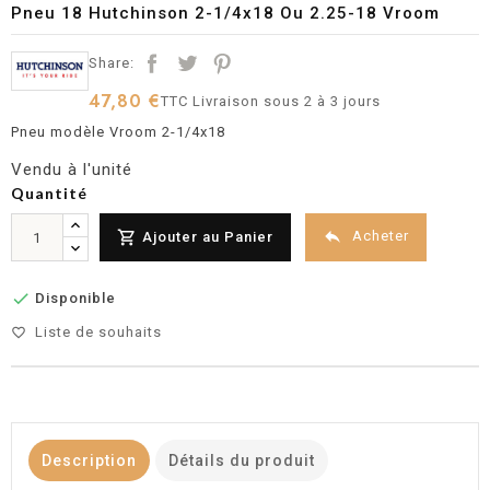
Pneu 18 Hutchinson 2-1/4x18 Ou 2.25-18 Vroom
Share:
47,80 €
TTC
Livraison sous 2 à 3 jours
Pneu modèle Vroom 2-1/4x18
Vendu à l'unité
Quantité


Acheter
Ajouter au Panier

Disponible
Liste de souhaits
favorite_border
Description
Détails du produit