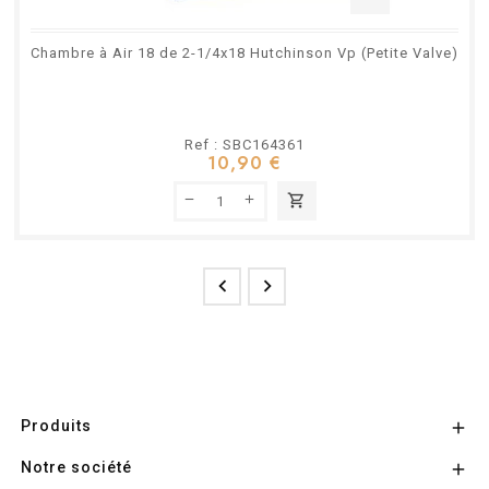
Chambre à Air 18 de 2-1/4x18 Hutchinson Vp (Petite Valve)
Ref : SBC164361
10,90 €
shopping_cart


Produits

Notre société
