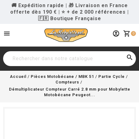
🚚 Expédition rapide
|
🎁 Livraison en France
offerte dès 190 €
|
⭐ + de 2 000 références
|
🇫🇷 Boutique Française
menu
account_circle
shopping_cart
0

Accueil
Pièces Motobécane / MBK 51
Partie Cycle
Compteurs
Démultiplicateur Compteur Carré 2.8 mm pour Mobylette
Motobécane Peugeot...