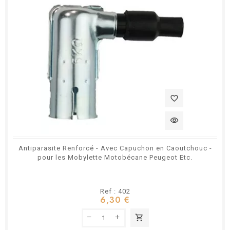
favorite_border
visibility
Antiparasite Renforcé - Avec Capuchon en Caoutchouc -
pour les Mobylette Motobécane Peugeot Etc.
Ref : 402
6,30 €
shopping_cart