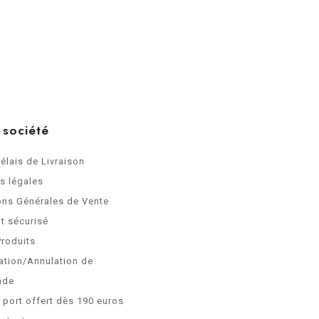
 société
Délais de Livraison
s légales
ons Générales de Vente
t sécurisé
Produits
ation/Annulation de
nde
e port offert dès 190 euros