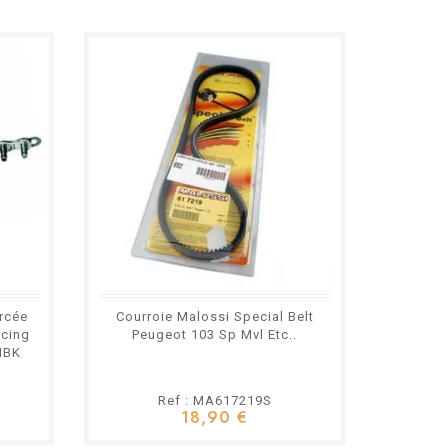
rcée
Courroie Malossi Special Belt
Gaine 
acing
Peugeot 103 Sp Mvl Etc..
MBK
Ref : MA617219S
18,90 €