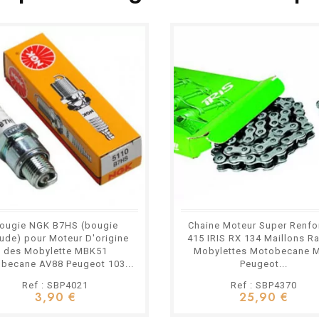
ougie NGK B7HS (bougie
Chaine Moteur Super Renfo
ude) pour Moteur D'origine
415 IRIS RX 134 Maillons R
des Mobylette MBK51
Mobylettes Motobecane 
becane AV88 Peugeot 103...
Peugeot...
Ref : SBP4021
Ref : SBP4370
3,90 €
25,90 €