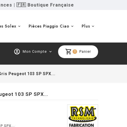
ences
|
🇫🇷 Boutique Française
es Solex
Pièces Piaggio Ciao
Plus
account_circle
shopping_cart
Mon Compte
expand_more
Panier
0
ris Peugeot 103 SP SPX...
ugeot 103 SP SPX...
P SPX...