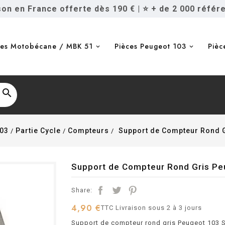
ison en France offerte dès 190 €
|
⭐ + de 2 000 référ
ces Motobécane / MBK 51
Pièces Peugeot 103
Pièc

103
Partie Cycle
Compteurs
Support de Compteur Rond G
Support de Compteur Rond Gris Pe
Share:
4,90 €
TTC
Livraison sous 2 à 3 jours
Support de compteur rond gris Peugeot 103 S