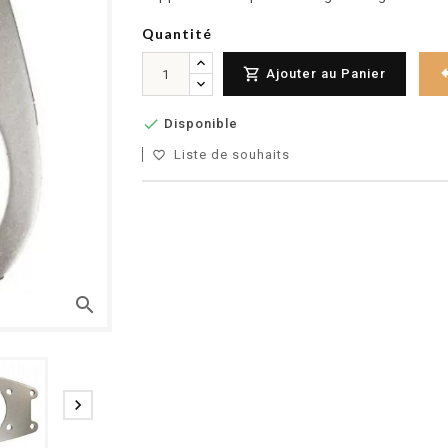
Quantité

Ajouter au Panier

Disponible
Liste de souhaits
favorite_border
search
