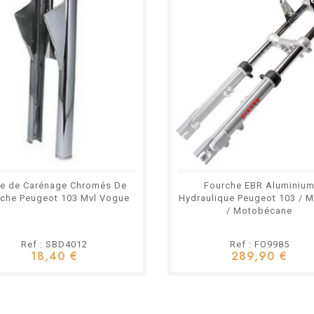
re de Carénage Chromés De
Fourche EBR Aluminiu
che Peugeot 103 Mvl Vogue
Hydraulique Peugeot 103 / 
/ Motobécane
Ref : SBD4012
Ref : FO9985
18,40 €
289,90 €