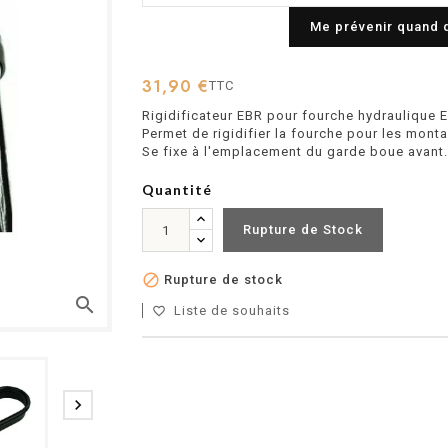
Me prévenir quand 
31,90 €
TTC
Rigidificateur EBR pour fourche hydraulique 
Permet de rigidifier la fourche pour les mon
Se fixe à l'emplacement du garde boue avant.
Quantité
Rupture de Stock

Rupture de stock
search
Liste de souhaits
favorite_border
