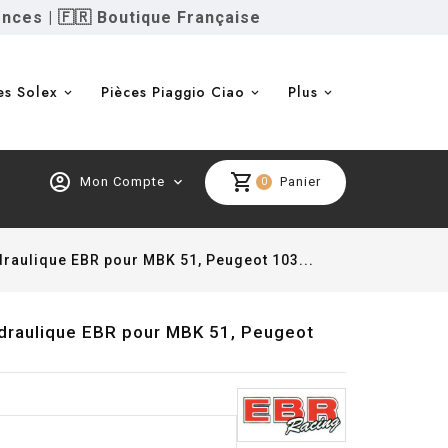
ences
|
🇫🇷 Boutique Française
es Solex
Pièces Piaggio Ciao
Plus
account_circle
shopping_cart
Mon Compte
expand_more
Panier
0
draulique EBR pour MBK 51, Peugeot 103...
ydraulique EBR pour MBK 51, Peugeot