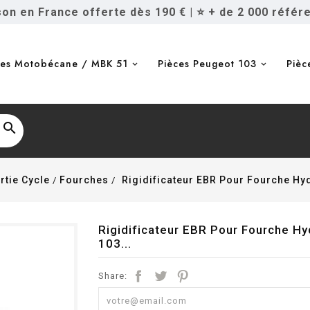
ison en France offerte dès 190 €
|
⭐ + de 2 000 référ
ces Motobécane / MBK 51
Pièces Peugeot 103
Pièc

rtie Cycle
Fourches
Rigidificateur EBR Pour Fourche Hy
Rigidificateur EBR Pour Fourche H
103...
Share: