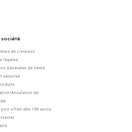
 société
Délais de Livraison
s légales
ons Générales de Vente
t sécurisé
Produits
ation/Annulation de
nde
e port offert dès 190 euros
ntacter
site