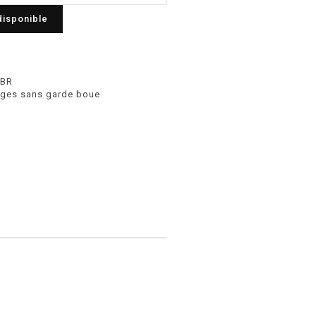
disponible
EBR
tages sans garde boue