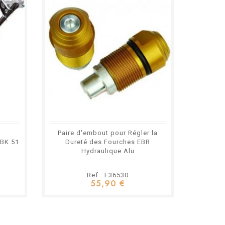
m
Paire d'embout pour Régler la
Boite
MBK 51
Dureté des Fourches EBR
Pour P
Hydraulique Alu
Ref : F36530
55,90 €