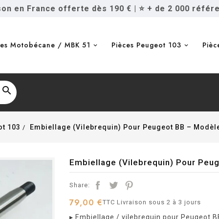
ison en France offerte dès 190 €
|
⭐ + de 2 000 référ
ces Motobécane / MBK 51
Pièces Peugeot 103
Pièc

ot 103
Embiellage (Vilebrequin) Pour Peugeot BB – Modèl
Embiellage (Vilebrequin) Pour Peu
Share:
79,00 €
TTC
Livraison sous 2 à 3 jours
▸ Embiellage / vilebrequin pour Peugeot 