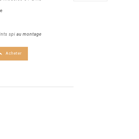
te
ints spi
au montage

Acheter