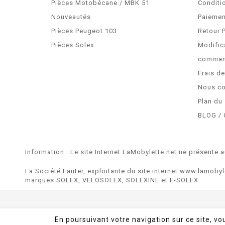
Pièces Motobécane / MBK 51
Conditi
Nouveautés
Paiemen
Pièces Peugeot 103
Retour 
Pièces Solex
Modific
comma
Frais d
Nous co
Plan du 
BLOG / 
Information : Le site Internet LaMobylette.net ne présente a
La Société Lauter, exploitante du site internet www.lamobyl
marques SOLEX, VELOSOLEX, SOLEXINE et E-SOLEX.
En poursuivant votre navigation sur ce site, vo