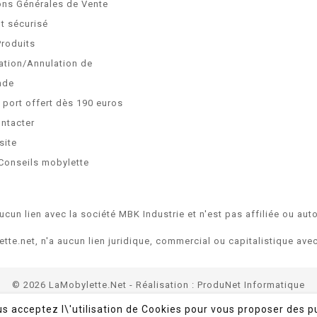
ons Générales de Vente
t sécurisé
Produits
ation/Annulation de
nde
e port offert dès 190 euros
ntacter
site
Conseils mobylette
ucun lien avec la société MBK Industrie et n'est pas affiliée ou auto
ette.net, n'a aucun lien juridique, commercial ou capitalistique av
© 2026 LaMobylette.Net - Réalisation :
ProduNet Informatique
us acceptez l\'utilisation de Cookies pour vous proposer des p