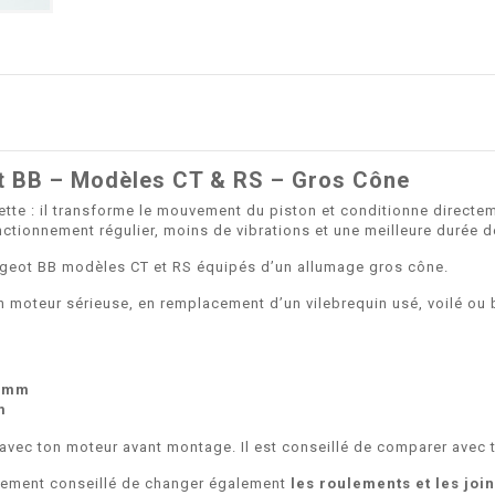
ot BB – Modèles CT & RS – Gros Cône
tte : il transforme le mouvement du piston et conditionne directemen
nctionnement régulier, moins de vibrations et une meilleure durée d
ugeot BB modèles CT et RS équipés d’un allumage gros cône.
on moteur sérieuse, en remplacement d’un vilebrequin usé, voilé ou 
0 mm
m
 avec ton moteur avant montage. Il est conseillé de comparer avec to
ivement conseillé de changer également
les roulements et les join