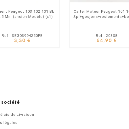
ent Peugeot 103 102 101 Bb
Carter Moteur Peugeot 101 
.5 Mm (ancien Modèle) (x1)
Spi+goujons+roulements+bo
Ref : SEG03994250PB
Ref : 20308
3,30 €
64,90 €
 société
Délais de Livraison
s légales