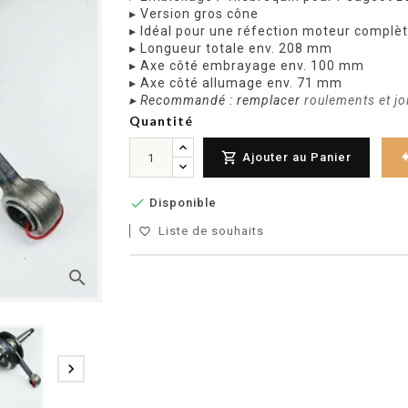
▸ Version gros cône
▸ Idéal pour une réfection moteur complè
▸ Longueur totale env. 208 mm
▸ Axe côté embrayage env. 100 mm
▸ Axe côté allumage env. 71 mm
▸ Recommandé : remplacer
roulements et jo
Quantité

Ajouter au Panier

Disponible
Liste de souhaits
favorite_border
search
