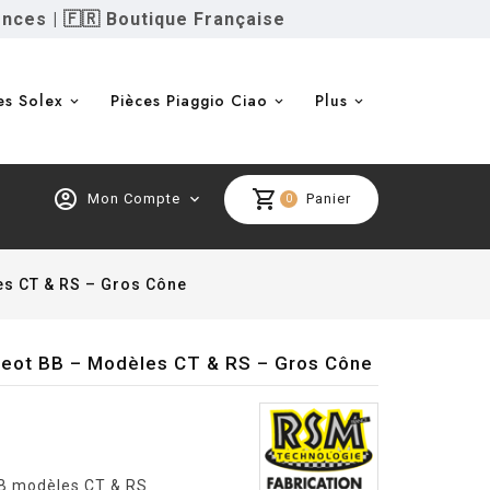
ences
|
🇫🇷 Boutique Française
es Solex
Pièces Piaggio Ciao
Plus
account_circle
shopping_cart
Mon Compte
expand_more
Panier
0
es CT & RS – Gros Cône
geot BB – Modèles CT & RS – Gros Cône
BB modèles CT & RS