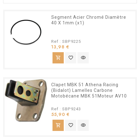
Segment Acier Chromé Diamètre
40 X 1mm (x1)
Ref : SBP9225
Prix
13,98 €
shopping_cart
favorite_border
visibility
Clapet MBK 51 Athena Racing
(Bidalot) Lamelles Carbone
Motobécane MBK 51Moteur AV10
Ref : SBP9243
Prix
55,90 €
shopping_cart
favorite_border
visibility