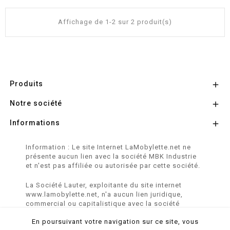
Affichage de 1-2 sur 2 produit(s)
Produits

Notre société

Informations

Information : Le site Internet LaMobylette.net ne
présente aucun lien avec la société MBK Industrie
et n'est pas affiliée ou autorisée par cette société.
La Société Lauter, exploitante du site internet
www.lamobylette.net, n'a aucun lien juridique,
commercial ou capitalistique avec la société
SINBAR - Groupe Easybike - propriétaire des
En poursuivant votre navigation sur ce site, vous
marques SOLEX, VELOSOLEX, SOLEXINE et E-