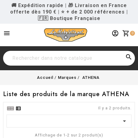
🚚 Expédition rapide
|
🎁 Livraison en France
offerte dès 190 €
|
⭐ + de 2 000 références
|
🇫🇷 Boutique Française
menu
account_circle
shopping_cart
0

Accueil
Marques
ATHENA
Liste des produits de la marque ATHENA
Il y a 2 produits.

Affichage de 1-2 sur 2 produit(s)