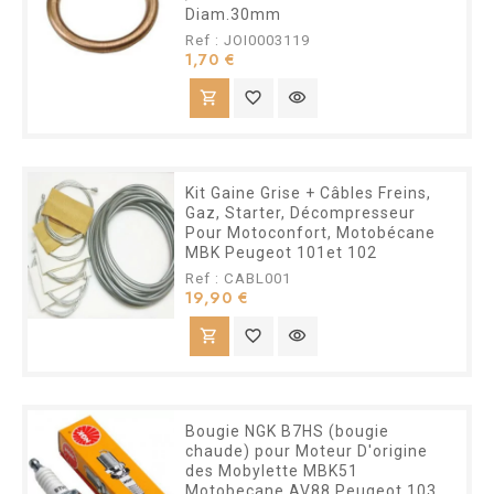
Diam.30mm
Ref : JOI0003119
Prix
1,70 €
shopping_cart
favorite_border
visibility
Kit Gaine Grise + Câbles Freins,
Gaz, Starter, Décompresseur
Pour Motoconfort, Motobécane
MBK Peugeot 101et 102
Ref : CABL001
Prix
19,90 €
shopping_cart
favorite_border
visibility
Bougie NGK B7HS (bougie
chaude) pour Moteur D'origine
des Mobylette MBK51
Motobecane AV88 Peugeot 103...