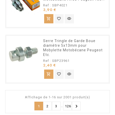
Ref : SBP4021
Prix
3,90 €
shopping_cart
favorite_border
visibility
Serre Tringle de Garde Boue
diamètre 5x13mm pour
Mobylette Motobécane Peugeot
Etc.
Ref : SBP23961
Prix
2,40 €
shopping_cart
favorite_border
visibility
Affichage de 1-16 sur 2001 produit(s)

…
1
2
3
126