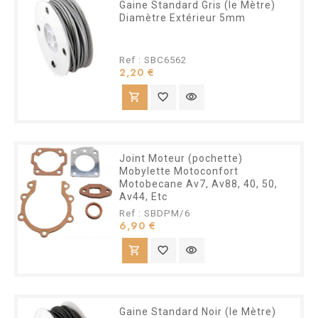
Gaine Standard Gris (le Mètre)
Diamètre Extérieur 5mm
Ref : SBC6562
Prix
2,20 €
shopping_cart
favorite_border
visibility
Joint Moteur (pochette)
Mobylette Motoconfort
Motobecane Av7, Av88, 40, 50,
Av44, Etc
Ref : SBDPM/6
Prix
6,90 €
shopping_cart
favorite_border
visibility
Gaine Standard Noir (le Mètre)