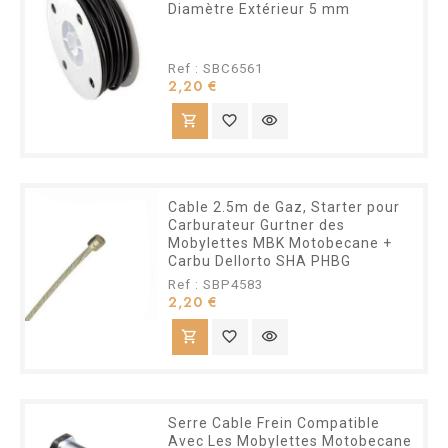
Diamètre Extérieur 5 mm
Ref : SBC6561
Prix
2,20 €
shopping_cart
favorite_border
visibility
Cable 2.5m de Gaz, Starter pour
Carburateur Gurtner des
Mobylettes MBK Motobecane +
Carbu Dellorto SHA PHBG
Ref : SBP4583
Prix
2,20 €
shopping_cart
favorite_border
visibility
Serre Cable Frein Compatible
Avec Les Mobylettes Motobecane