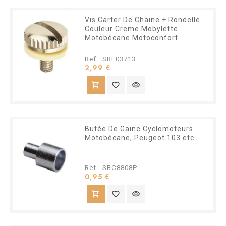
Vis Carter De Chaine + Rondelle
Couleur Creme Mobylette
Motobécane Motoconfort
Ref : SBL03713
Prix
2,99 €
shopping_cart
favorite_border
visibility
Butée De Gaine Cyclomoteurs
Motobécane, Peugeot 103 etc.
Ref : SBC8808P
Prix
0,95 €
shopping_cart
favorite_border
visibility