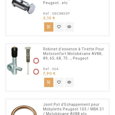
Peugeot...etc
Ref : SBC8833P
Prix
2,10 €
shopping_cart
favorite_border
visibility
Robinet d'essence à Tirette Pour
Motoconfort Motobécane AV88,
89, 65, 68, 75..., Peugeot
Ref : 364
Prix
7,90 €
shopping_cart
favorite_border
visibility
Joint Pot d'Echappement pour
Mobylette Peugeot 103 / MBK 51
/ Motobécane AV88 etc.