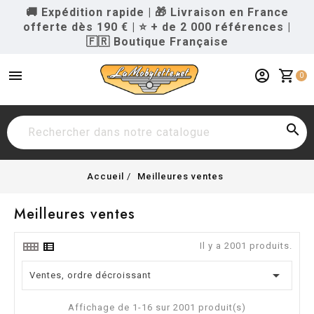
🚚 Expédition rapide
|
🎁 Livraison en France
offerte dès 190 €
|
⭐ + de 2 000 références
|
🇫🇷 Boutique Française
menu
account_circle
shopping_cart
0

Accueil
Meilleures ventes
Meilleures ventes
Il y a 2001 produits.

Ventes, ordre décroissant
Affichage de 1-16 sur 2001 produit(s)