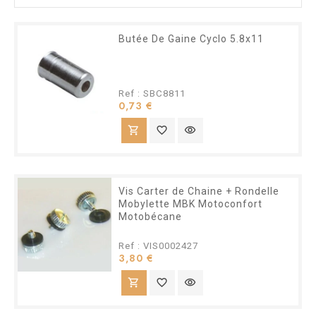
Butée De Gaine Cyclo 5.8x11
Ref : SBC8811
Prix
0,73 €
shopping_cart
favorite_border
visibility
Vis Carter de Chaine + Rondelle
Mobylette MBK Motoconfort
Motobécane
Ref : VIS0002427
Prix
3,80 €
shopping_cart
favorite_border
visibility