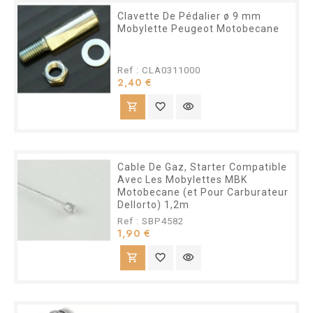
Clavette De Pédalier ø 9 mm
Mobylette Peugeot Motobecane
Ref : CLA0311000
Prix
2,40 €
shopping_cart
favorite_border
visibility
Cable De Gaz, Starter Compatible
Avec Les Mobylettes MBK
Motobecane (et Pour Carburateur
Dellorto) 1,2m
Ref : SBP4582
Prix
1,90 €
shopping_cart
favorite_border
visibility