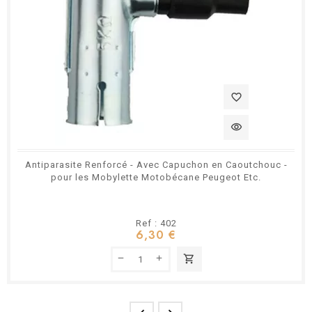
favorite_border
visibility
Antiparasite Renforcé - Avec Capuchon en Caoutchouc -
pour les Mobylette Motobécane Peugeot Etc.
Ref : 402
6,30 €
shopping_cart