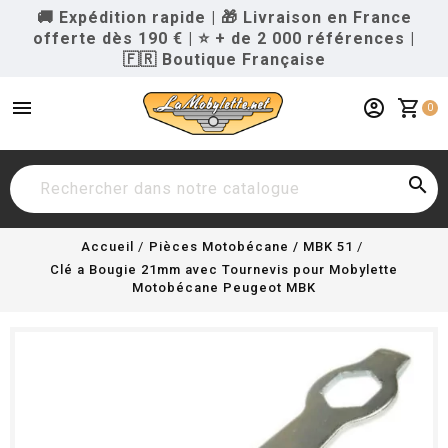
🚚 Expédition rapide
|
🎁 Livraison en France
offerte dès 190 €
|
⭐ + de 2 000 références
|
🇫🇷 Boutique Française
menu
account_circle
shopping_cart
0

Accueil
Pièces Motobécane / MBK 51
Clé a Bougie 21mm avec Tournevis pour Mobylette
Motobécane Peugeot MBK