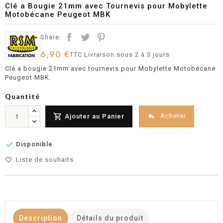
Clé a Bougie 21mm avec Tournevis pour Mobylette
Motobécane Peugeot MBK
Share:
6,90 €
TTC
Livraison sous 2 à 3 jours
Clé a bougie 21mm avec tournevis pour Mobylette Motobécane
Peugeot MBK.
Quantité


Acheter
Ajouter au Panier

Disponible
Liste de souhaits
favorite_border
Description
Détails du produit