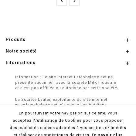


Produits

Notre société

Informations

Information : Le site Internet LaMobylette.net ne
présente aucun lien avec la société MBK Industrie
et n'est pas affiliée ou autorisée par cette société.
La Société Lauter, exploitante du site internet
www.lamobylette.net, n'a aucun lien juridique,
commercial ou capitalistique avec la société
En poursuivant votre navigation sur ce site, vous
SINBAR - Groupe Easybike - propriétaire des
acceptez l\'utilisation de Cookies pour vous proposer
marques SOLEX, VELOSOLEX, SOLEXINE et E-
SOLEX.
des publicités ciblées adaptées à vos centres d\'intérêts
et réaliser des statistiques de visites.
En savoir plus