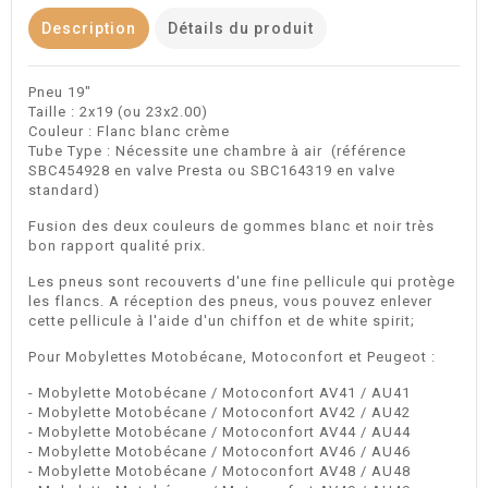
Description
Détails du produit
Pneu 19"
Taille : 2x19 (ou 23x2.00)
Couleur : Flanc blanc crème
Tube Type : Nécessite une chambre à air (référence
SBC454928 en valve Presta ou SBC164319 en valve
standard)
Fusion des deux couleurs de gommes blanc et noir très
bon rapport qualité prix.
Les pneus sont recouverts d'une fine pellicule qui protège
les flancs. A réception des pneus, vous pouvez enlever
cette pellicule à l'aide d'un chiffon et de white spirit;
Pour Mobylettes Motobécane, Motoconfort et Peugeot :
- Mobylette Motobécane / Motoconfort AV41 / AU41
- Mobylette Motobécane / Motoconfort AV42 / AU42
- Mobylette Motobécane / Motoconfort AV44 / AU44
- Mobylette Motobécane / Motoconfort AV46 / AU46
- Mobylette Motobécane / Motoconfort AV48 / AU48