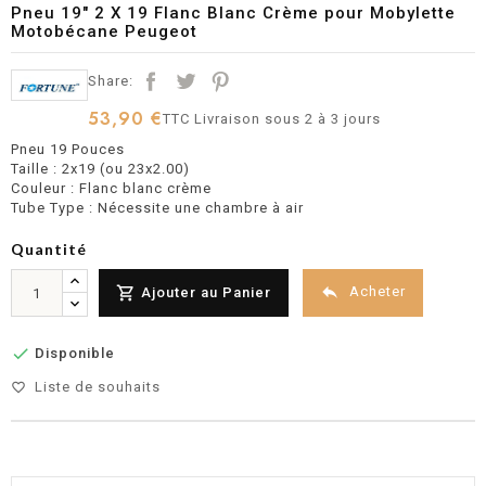
Pneu 19" 2 X 19 Flanc Blanc Crème pour Mobylette
Motobécane Peugeot
Share:
53,90 €
TTC
Livraison sous 2 à 3 jours
Pneu 19 Pouces
Taille : 2x19 (ou 23x2.00)
Couleur : Flanc blanc crème
Tube Type : Nécessite une chambre à air
Quantité


Acheter
Ajouter au Panier

Disponible
Liste de souhaits
favorite_border