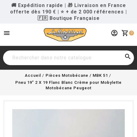
🚚 Expédition rapide
|
🎁 Livraison en France
offerte dès 190 €
|
⭐ + de 2 000 références
|
🇫🇷 Boutique Française
menu
account_circle
shopping_cart
0

Accueil
Pièces Motobécane / MBK 51
Pneu 19" 2 X 19 Flanc Blanc Crème pour Mobylette
Motobécane Peugeot