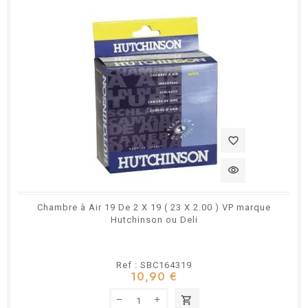
favorite_border
visibility
Chambre à Air 19 De 2 X 19 ( 23 X 2.00 ) VP marque
Hutchinson ou Deli
Ref : SBC164319
10,90 €
shopping_cart