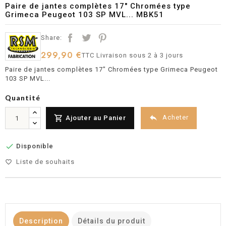
Paire de jantes complètes 17" Chromées type
Grimeca Peugeot 103 SP MVL... MBK51
Share:
299,90 €
TTC
Livraison sous 2 à 3 jours
Paire de jantes complètes 17" Chromées type Grimeca Peugeot
103 SP MVL...
Quantité


Acheter
Ajouter au Panier

Disponible
Liste de souhaits
favorite_border
Description
Détails du produit