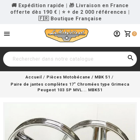
🚚 Expédition rapide
|
🎁 Livraison en France
offerte dès 190 €
|
⭐ + de 2 000 références
|
🇫🇷 Boutique Française
menu
account_circle
shopping_cart
0

Accueil
Pièces Motobécane / MBK 51
Paire de jantes complètes 17" Chromées type Grimeca
Peugeot 103 SP MVL... MBK51