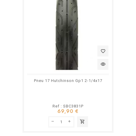
favorite_border
visibility
Pneu 17 Hutchinson Gp1 2-1/4x17
Ref : SBC3831P
69,90 €
shopping_cart