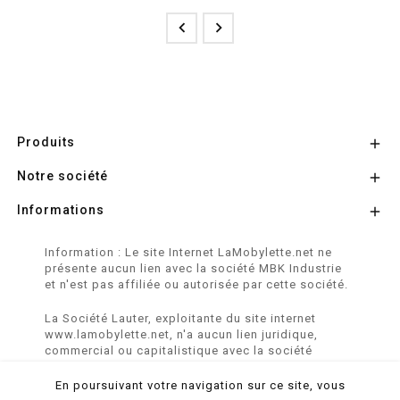


Produits

Notre société

Informations

Information : Le site Internet LaMobylette.net ne
présente aucun lien avec la société MBK Industrie
et n'est pas affiliée ou autorisée par cette société.
La Société Lauter, exploitante du site internet
www.lamobylette.net, n'a aucun lien juridique,
commercial ou capitalistique avec la société
SINBAR - Groupe Easybike - propriétaire des
marques SOLEX, VELOSOLEX, SOLEXINE et E-
En poursuivant votre navigation sur ce site, vous
SOLEX.