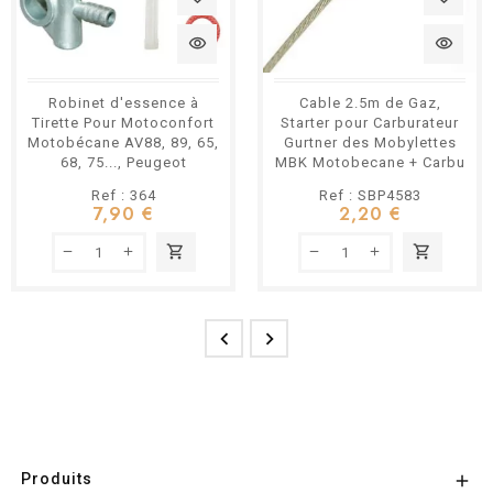
visibility
visibility
Robinet d'essence à
Cable 2.5m de Gaz,
Tirette Pour Motoconfort
Starter pour Carburateur
Motobécane AV88, 89, 65,
Gurtner des Mobylettes
68, 75..., Peugeot
MBK Motobecane + Carbu
Dellorto SHA PHBG
Ref : 364
Ref : SBP4583
7,90 €
2,20 €
shopping_cart
shopping_cart


Produits
