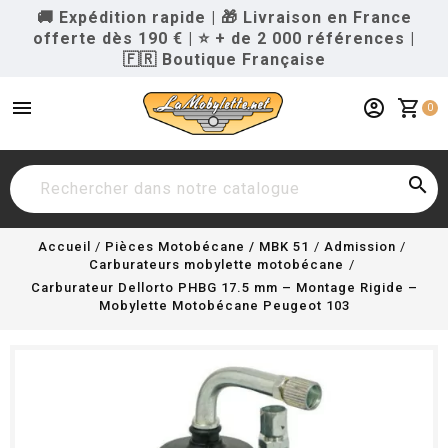
🚚 Expédition rapide
|
🎁 Livraison en France
offerte dès 190 €
|
⭐ + de 2 000 références
|
🇫🇷 Boutique Française
menu
account_circle
shopping_cart
0

Accueil
Pièces Motobécane / MBK 51
Admission
Carburateurs mobylette motobécane
Carburateur Dellorto PHBG 17.5 mm – Montage Rigide –
Mobylette Motobécane Peugeot 103