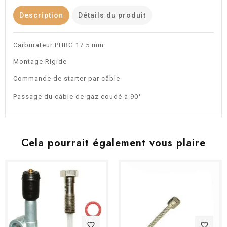
Description
Détails du produit
Carburateur PHBG 17.5 mm
Montage Rigide
Commande de starter par câble
Passage du câble de gaz coudé à 90°
Cela pourrait également vous plaire
favorite_border
favorite_border