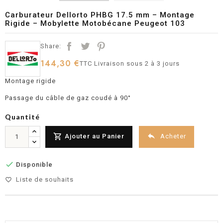
Carburateur Dellorto PHBG 17.5 mm – Montage
Rigide – Mobylette Motobécane Peugeot 103
Share:
144,30 €
TTC
Livraison sous 2 à 3 jours
Montage rigide
Passage du câble de gaz coudé à 90°
Quantité


Acheter
Ajouter au Panier

Disponible
Liste de souhaits
favorite_border