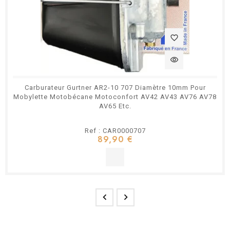
favorite_border
visibility
Carburateur Gurtner AR2-10 707 Diamètre 10mm Pour
Mobylette Motobécane Motoconfort AV42 AV43 AV76 AV78
AV65 Etc.
Ref : CAR0000707
89,90 €

