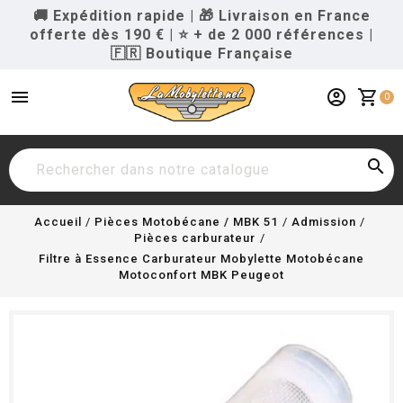
🚚 Expédition rapide
|
🎁 Livraison en France
offerte dès 190 €
|
⭐ + de 2 000 références
|
🇫🇷 Boutique Française
menu
account_circle
shopping_cart
0

Accueil
Pièces Motobécane / MBK 51
Admission
Pièces carburateur
Filtre à Essence Carburateur Mobylette Motobécane
Motoconfort MBK Peugeot