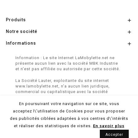
Produits

Notre société

Informations

Information : Le site Internet LaMobylette.net ne
présente aucun lien avec la société MBK Industrie
et n'est pas affiliée ou autorisée par cette société.
La Société Lauter, exploitante du site internet
www.lamobylette.net, n'a aucun lien juridique,
commercial ou capitalistique avec la société
SINBAR - Groupe Easybike - propriétaire des
marques SOLEX, VELOSOLEX, SOLEXINE et E-
En poursuivant votre navigation sur ce site, vous
SOLEX.
acceptez l\'utilisation de Cookies pour vous proposer
des publicités ciblées adaptées à vos centres d\'intérêts
© 2026 LaMobylette.Net - Réalisation :
ProduNet Informatique
et réaliser des statistiques de visites.
En savoir plus
Accepter