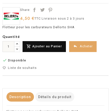
Share:
4,50 €
TTC
Livraison sous 2 à 3 jours
Flotteur pour les carburateurs Dellorto SHA
Quantité


Acheter
Ajouter au Panier

Disponible
Liste de souhaits
favorite_border
Description
Détails du produit