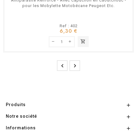
Antiparasite Renforcé - Avec Capuchon en Caoutchouc -
pour les Mobylette Motobécane Peugeot Etc.
Ref : 402
6,30 €
shopping_cart


Produits

Notre société

Informations
