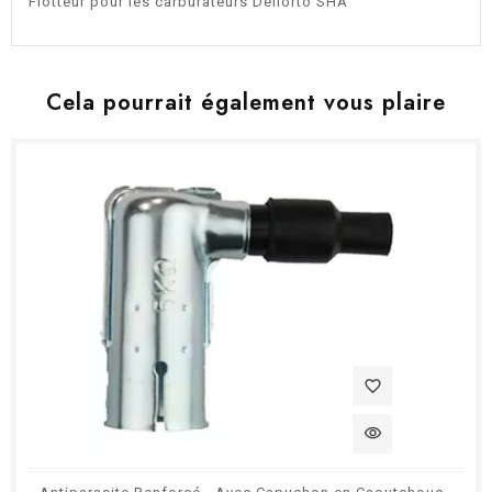
Flotteur pour les carburateurs Dellorto SHA
Cela pourrait également vous plaire
favorite_border
visibility