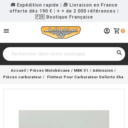
🚚 Expédition rapide
|
🎁 Livraison en France
offerte dès 190 €
|
⭐ + de 2 000 références
|
🇫🇷 Boutique Française
menu
account_circle
shopping_cart
0

Accueil
Pièces Motobécane / MBK 51
Admission
Pièces carburateur
Flotteur Pour Carburateur Dellorto Sha