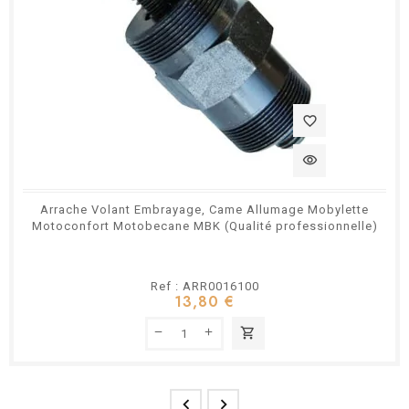
favorite_border
visibility
Arrache Volant Embrayage, Came Allumage Mobylette
Motoconfort Motobecane MBK (Qualité professionnelle)
Ref : ARR0016100
13,80 €
shopping_cart

