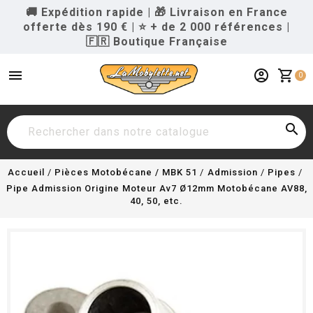
🚚 Expédition rapide
|
🎁 Livraison en France
offerte dès 190 €
|
⭐ + de 2 000 références
|
🇫🇷 Boutique Française
menu
account_circle
shopping_cart
0

Accueil
Pièces Motobécane / MBK 51
Admission
Pipes
Pipe Admission Origine Moteur Av7 Ø12mm Motobécane AV88,
40, 50, etc.