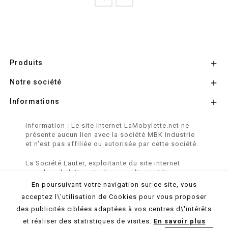
Produits

Notre société

Informations

Information : Le site Internet LaMobylette.net ne
présente aucun lien avec la société MBK Industrie
et n'est pas affiliée ou autorisée par cette société.
La Société Lauter, exploitante du site internet
www.lamobylette.net, n'a aucun lien juridique,
commercial ou capitalistique avec la société
En poursuivant votre navigation sur ce site, vous
SINBAR - Groupe Easybike - propriétaire des
acceptez l\'utilisation de Cookies pour vous proposer
marques SOLEX, VELOSOLEX, SOLEXINE et E-
SOLEX.
des publicités ciblées adaptées à vos centres d\'intérêts
et réaliser des statistiques de visites.
En savoir plus