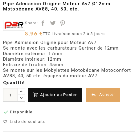
Pipe Admission Origine Moteur Av7 Ø12mm
Motobécane AV88, 40, 50, etc.
Share:
8,96 €
TTC
Livraison sous 2 à 3 jours
Pipe Admission Origine pour Moteur Av7
Se monte avec les carburateurs Gurtner de 12mm.
Diamètre extérieur: 17mm
Diamètre intérieur: 12mm
Entraxe de fixation: 45mm
Se monte sur les Mobylettes Motobécane Motoconfort
AV88, 40, 50 etc. équipés du moteur AV7
Quantité


Acheter
Ajouter au Panier

Disponible
Liste de souhaits
favorite_border