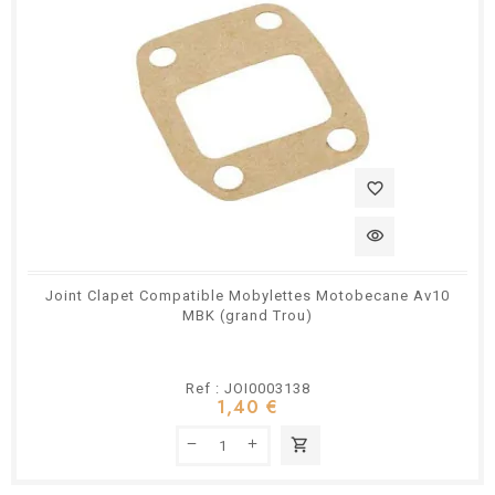
favorite_border
visibility
Joint Clapet Compatible Mobylettes Motobecane Av10
MBK (grand Trou)
Ref : JOI0003138
1,40 €
shopping_cart