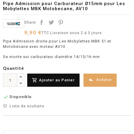
Pipe Admission pour Carburateur Ø15mm pour Les
Mobylettes MBK Motobecane, AV10
Share:
9,90 €
TTC
Livraison sous 2 à 3 jours
Pipe Admission droite pour Les Mobylettes MBK 51 et
Motobécane avec moteur AV10
Se monte sur carburateur diamètre 14/15/16 mm
Quantité


Acheter
Ajouter au Panier

Disponible
Liste de souhaits
favorite_border