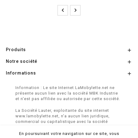


Produits

Notre société

Informations

Information : Le site Internet LaMobylette.net ne
présente aucun lien avec la société MBK Industrie
et n'est pas affiliée ou autorisée par cette société.
La Société Lauter, exploitante du site internet
www.lamobylette.net, n'a aucun lien juridique,
commercial ou capitalistique avec la société
SINBAR - Groupe Easybike - propriétaire des
marques SOLEX, VELOSOLEX, SOLEXINE et E-
En poursuivant votre navigation sur ce site, vous