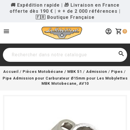
🚚 Expédition rapide
|
🎁 Livraison en France
offerte dès 190 €
|
⭐ + de 2 000 références
|
🇫🇷 Boutique Française
menu
account_circle
shopping_cart
0

Accueil
Pièces Motobécane / MBK 51
Admission
Pipes
Pipe Admission pour Carburateur Ø15mm pour Les Mobylettes
MBK Motobecane, AV10