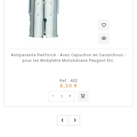
favorite_border
visibility
Antiparasite Renforcé - Avec Capuchon en Caoutchouc -
pour les Mobylette Motobécane Peugeot Etc.
Ref : 402
6,30 €
shopping_cart

