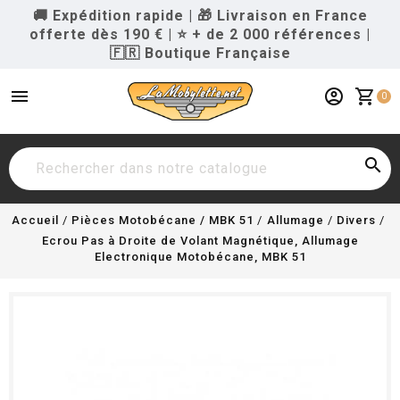
🚚 Expédition rapide
|
🎁 Livraison en France
offerte dès 190 €
|
⭐ + de 2 000 références
|
🇫🇷 Boutique Française
menu
account_circle
shopping_cart
0

Accueil
Pièces Motobécane / MBK 51
Allumage
Divers
Ecrou Pas à Droite de Volant Magnétique, Allumage
Electronique Motobécane, MBK 51