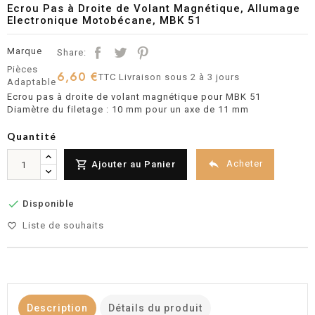
Ecrou Pas à Droite de Volant Magnétique, Allumage
Electronique Motobécane, MBK 51
Marque
Share:
Pièces
6,60 €
TTC
Livraison sous 2 à 3 jours
Adaptable
Ecrou pas à droite de volant magnétique pour MBK 51
Diamètre du filetage : 10 mm pour un axe de 11 mm
Quantité


Acheter
Ajouter au Panier

Disponible
Liste de souhaits
favorite_border
Description
Détails du produit