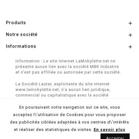
Produits

Notre société

Informations

Information : Le site Internet LaMobylette.net ne
présente aucun lien avec la société MBK Industrie
et n'est pas affiliée ou autorisée par cette société.
La Société Lauter, exploitante du site internet
www.lamobylette.net, n'a aucun lien juridique,
commercial ou capitalistique avec la société
SINBAR - Groupe Easybike - propriétaire des
marques SOLEX, VELOSOLEX, SOLEXINE et E-
En poursuivant votre navigation sur ce site, vous
SOLEX.
acceptez l\'utilisation de Cookies pour vous proposer
des publicités ciblées adaptées à vos centres d\'intérêts
© 2026 LaMobylette.Net - Réalisation :
ProduNet Informatique
et réaliser des statistiques de visites.
En savoir plus
Accepter