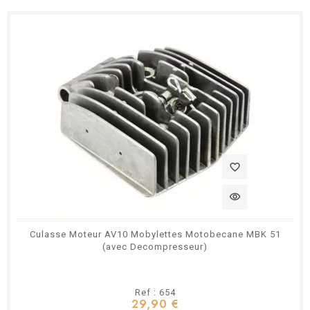
favorite_border
visibility
Culasse Moteur AV10 Mobylettes Motobecane MBK 51
(avec Decompresseur)
Ref : 654
29,90 €