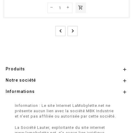
shopping_cart


Produits

Notre société

Informations

Information : Le site Internet LaMobylette.net ne
présente aucun lien avec la société MBK Industrie
et n'est pas affiliée ou autorisée par cette société.
La Société Lauter, exploitante du site internet
www.lamobylette.net, n'a aucun lien juridique,