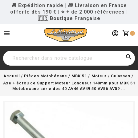
🚚 Expédition rapide
|
🎁 Livraison en France
offerte dès 190 €
|
⭐ + de 2 000 références
|
🇫🇷 Boutique Française
menu
account_circle
shopping_cart
0

Accueil
Pièces Motobécane / MBK 51
Moteur
Culasses
Axe + écrou de Support Moteur Longueur 140mm pour MBK 51
Motobecane série des 40 AV46 AV49 50 AV56 AV59 ...