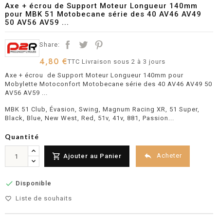
Axe + écrou de Support Moteur Longueur 140mm
pour MBK 51 Motobecane série des 40 AV46 AV49
50 AV56 AV59 ...
Share:
4,80 €
TTC
Livraison sous 2 à 3 jours
Axe + écrou de Support Moteur Longueur 140mm pour
Mobylette Motoconfort Motobecane série des 40 AV46 AV49 50
AV56 AV59 ...
MBK 51 Club, Évasion, Swing, Magnum Racing XR, 51 Super,
Black, Blue, New West, Red, 51v, 41v, 881, Passion...
Quantité


Acheter
Ajouter au Panier

Disponible
Liste de souhaits
favorite_border