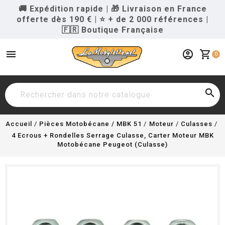
🚚 Expédition rapide
|
🎁 Livraison en France
offerte dès 190 €
|
⭐ + de 2 000 références
|
🇫🇷 Boutique Française
menu
account_circle
shopping_cart
0

Accueil
Pièces Motobécane / MBK 51
Moteur
Culasses
4 Ecrous + Rondelles Serrage Culasse, Carter Moteur MBK
Motobécane Peugeot (Culasse)