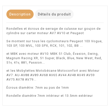
Description
Détails du produit
Rondelles et écrous de serrage de culasse sur goujon de
cylindre sur carter moteur AV7 AV10 et Peugeot
Se montent sur tous les cyclomoteurs Peugeot 103 Vogue,
103 SP, 103 MVL, 103 SPX, RCX, 101, 102, BB ...
et MBK avec moteur AV10: MBK 51 Club, Évasion, Swing,
Magnum Racing XR, 51 Super, Black, Blue, New West, Red,
51v, 41v, 881, Passion...
et les Mobylettes Motobécane Motoconfort avec Moteur
AV7: AU-AV88 AV89 AV68 AV65 AV44 AV48 AV49 AV59
AV75 AV78 AV79...
Écrous diamètre: 7mm au pas de 1mm
Rondelle diamètre 7mm intérieur et 13.5mm extérieur