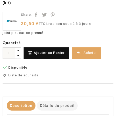
(kit)
Share:
30,50 €
TTC
Livraison sous 2 à 3 jours
joint plat carton pressé
Quantité


Acheter
Ajouter au Panier

Disponible
Liste de souhaits
favorite_border
Description
Détails du produit