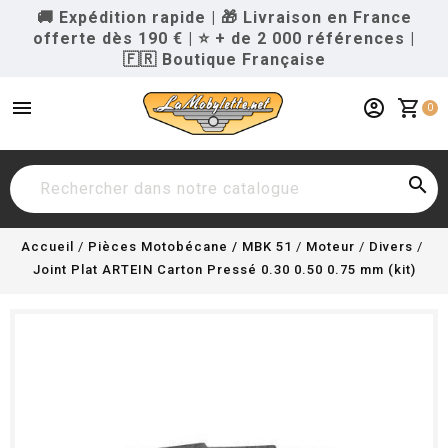
🚚 Expédition rapide
|
🎁 Livraison en France
offerte dès 190 €
|
⭐ + de 2 000 références
|
🇫🇷 Boutique Française
menu
account_circle
shopping_cart
0

Accueil
Pièces Motobécane / MBK 51
Moteur
Divers
Joint Plat ARTEIN Carton Pressé 0.30 0.50 0.75 mm (kit)